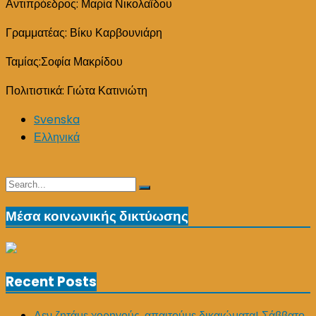
Αντιπρόεδρος: Μαρία Νικολαΐδου
Γραμματέας: Βίκυ Καρβουνιάρη
Ταμίας:Σοφία Μακρίδου
Πολιτιστικά: Γιώτα Κατινιώτη
Svenska
Ελληνικά
Search
Search
for:
Μέσα κοινωνικής δικτύωσης
Recent Posts
Δεν ζητάμε χορηγούς, απαιτούμε δικαιώματα! Σάββατο