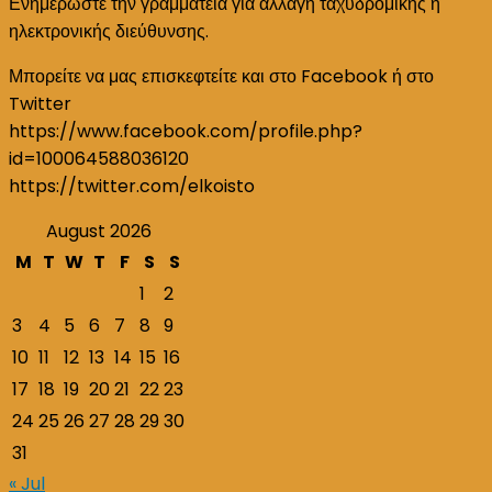
Ενημερώστε την γραμματεία για αλλαγή ταχυδρομικής η
ηλεκτρονικής διεύθυνσης.
Μπορείτε να μας επισκεφτείτε και στο Facebook ή στο
Twitter
https://www.facebook.com/profile.php?
id=100064588036120
https://twitter.com/elkoisto
August 2026
M
T
W
T
F
S
S
1
2
3
4
5
6
7
8
9
10
11
12
13
14
15
16
17
18
19
20
21
22
23
24
25
26
27
28
29
30
31
« Jul