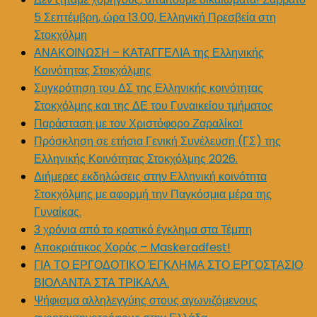
5 Σεπτέμβρη, ώρα 13.00, Ελληνική Πρεσβεία στη
Στοκχόλμη
ΑΝΑΚΟΙΝΩΣΗ – ΚΑΤΑΓΓΕΛΙΑ της Ελληνικής
Κοινότητας Στοκχόλμης
Συγκρότηση του ΔΣ της Ελληνικής κοινότητας
Στοκχόλμης και της ΔΕ του Γυναικείου τμήματος
Παράσταση με τον Χριστόφορο Ζαραλίκο!
Πρόσκληση σε ετήσια Γενική Συνέλευση (ΓΣ) της
Ελληνικής Κοινότητας Στοκχόλμης 2026.
Διήμερες εκδηλώσεις στην Ελληνική κοινότητα
Στοκχόλμης με αφορμή την Παγκόσμια μέρα της
Γυναίκας.
3 χρόνια από το κρατικό έγκλημα στα Τέμπη
Αποκριάτικος Χορός – Maskeradfest!
ΓΙΑ ΤΟ ΕΡΓΟΔΟΤΙΚΟ ΈΓΚΛΗΜΑ ΣΤΟ ΕΡΓΟΣΤΑΣΙΟ
ΒΙΟΛΑΝΤΑ ΣΤΑ ΤΡΙΚΑΛΑ.
Ψήφισμα αλληλεγγύης στους αγωνιζόμενους