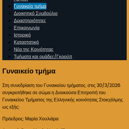
Γυναικείο τμήμα
Διοικητικό Συμβούλιο
Δραστηριότητες
Επικοινωνία
Ιστορικό
Καταστατικό
Νέα της Κοινότητας
Τμήματα και ομάδες/Γκρούπ
Γυναικείο τμήμα
Στη συνεδρίαση του Γυναικείου τμήματος. στις 30/3/2026
συγκροτήθηκε σε σώμα η Διοικούσα Επιτροπή του
Γυναικείου Τμήματος της Ελληνικής κοινότητας Στοκχόλμης
ως εξής:
Πρόεδρος: Μαρία Χουλιάρα