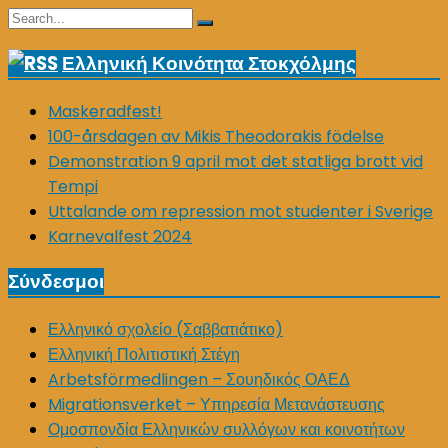
Search
Search
for:
Ελληνική Κοινότητα Στοκχόλμης
Maskeradfest!
100-årsdagen av Mikis Theodorakis födelse
Demonstration 9 april mot det statliga brott vid
Tempi
Uttalande om repression mot studenter i Sverige
Karnevalfest 2024
Σύνδεσμοι
Ελληνικό σχολείο (Σαββατιάτικο)
Ελληνική Πολιτιστική Στέγη
Arbetsförmedlingen – Σουηδικός ΟΑΕΔ
Migrationsverket – Υπηρεσία Μετανάστευσης
Ομοσπονδία Ελληνικών συλλόγων και κοινοτήτων