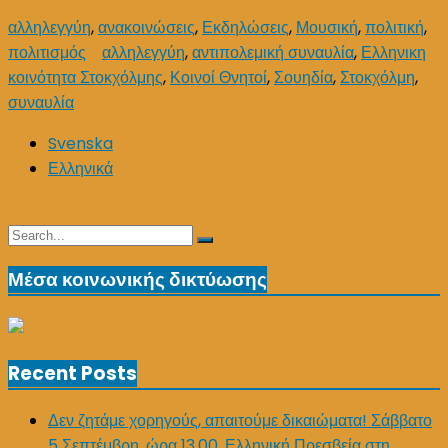
αλληλεγγύη
,
ανακοινώσεις
,
Εκδηλώσεις
,
Μουσική
,
πολιτική
,
πολιτισμός
αλληλεγγύη
,
αντιπολεμική συναυλία
,
Ελληνικη
κοινότητα Στοκχόλμης
,
Κοινοί Θνητοί
,
Σουηδία
,
Στοκχόλμη
,
συναυλία
Svenska
Ελληνικά
Search
Search
for:
Μέσα κοινωνικής δικτύωσης
Recent Posts
Δεν ζητάμε χορηγούς, απαιτούμε δικαιώματα! Σάββατο
5 Σεπτέμβρη, ώρα 13.00, Ελληνική Πρεσβεία στη