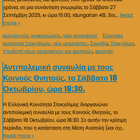
χρόνια, σε μια συνάντηση γνωριμίας.το Σάββατο 27
Σεπτέμβρη 2025, κι ώρα 15.00, Idungatan 4Β, 3ος…
Read
more »
αλληλεγγύη
,
ανακοινώσεις
,
νέοι μετανάστες
Ελληνικη
κοινότητα Στοκχόλμης
,
νέοι μετανάστες
,
Σουηδία
,
Στοκχόλμη
,
Υποδοχή νέων μεταναστών και φοιτητών
,
φοιτητές
Αντιπολεμική συναυλία με τους
Κοινούς Θνητούς, το Σάββατο 18
Οκτωβρίου, ώρα 18:30.
Η Ελληνική Κοινότητα Στοκχόλμης διοργανώνει
αντιπολεμική συναυλία με τους Κοινούς Θνητούς, το
Σάββατο 18 Οκτωβρίου, ώρα 18:30. Σε αυτήν την κρίσιμη
περίοδο, που η κατάσταση στη Μέση Ανατολή (και όχι…
Read more »