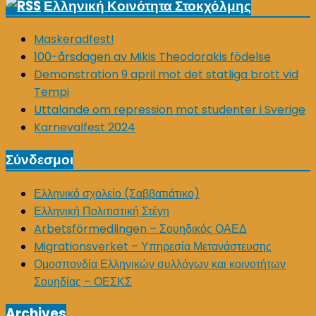
Ελληνική Κοινότητα Στοκχόλμης
Maskeradfest!
100-årsdagen av Mikis Theodorakis födelse
Demonstration 9 april mot det statliga brott vid
Tempi
Uttalande om repression mot studenter i Sverige
Karnevalfest 2024
Σύνδεσμοι
Ελληνικό σχολείο (Σαββατιάτικο)
Ελληνική Πολιτιστική Στέγη
Arbetsförmedlingen – Σουηδικός ΟΑΕΔ
Migrationsverket – Υπηρεσία Μετανάστευσης
Ομοσπονδία Ελληνικών συλλόγων και κοινοτήτων
Σουηδίας – ΟΕΣΚΣ
Archives