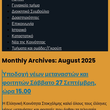
Γυναικείο τμήμα
Διοικητικό Συμβούλιο
Δραστηριότητες
Επικοινωνία
Ιστορικό
Καταστατικό
Νέα της Κοινότητας
Τμήματα και ομάδες/Γκρούπ
Monthly Archives:
August 2025
Υποδοχή νέων μεταναστών και
φοιτητών Σάββατο 27 Σεπτέμβρη,
ώρα 15.00
Η Ελληνική Κοινότητα Στοκχόλμης καλεί όλους τους έλληνες
νέους μετανάστες και φοιτητές που ήρθαν τα τελευταία