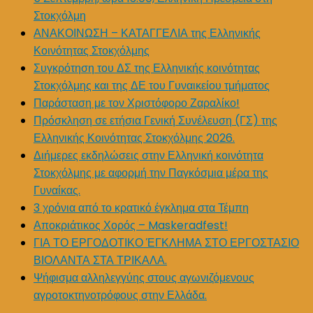
Στοκχόλμη
ΑΝΑΚΟΙΝΩΣΗ – ΚΑΤΑΓΓΕΛΙΑ της Ελληνικής
Κοινότητας Στοκχόλμης
Συγκρότηση του ΔΣ της Ελληνικής κοινότητας
Στοκχόλμης και της ΔΕ του Γυναικείου τμήματος
Παράσταση με τον Χριστόφορο Ζαραλίκο!
Πρόσκληση σε ετήσια Γενική Συνέλευση (ΓΣ) της
Ελληνικής Κοινότητας Στοκχόλμης 2026.
Διήμερες εκδηλώσεις στην Ελληνική κοινότητα
Στοκχόλμης με αφορμή την Παγκόσμια μέρα της
Γυναίκας.
3 χρόνια από το κρατικό έγκλημα στα Τέμπη
Αποκριάτικος Χορός – Maskeradfest!
ΓΙΑ ΤΟ ΕΡΓΟΔΟΤΙΚΟ ΈΓΚΛΗΜΑ ΣΤΟ ΕΡΓΟΣΤΑΣΙΟ
ΒΙΟΛΑΝΤΑ ΣΤΑ ΤΡΙΚΑΛΑ.
Ψήφισμα αλληλεγγύης στους αγωνιζόμενους
αγροτοκτηνοτρόφους στην Ελλάδα.