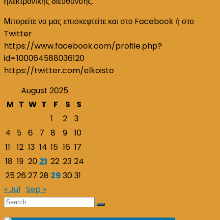
ηλεκτρονικής διεύθυνσης.
Μπορείτε να μας επισκεφτείτε και στο Facebook ή στο
Twitter
https://www.facebook.com/profile.php?
id=100064588036120
https://twitter.com/elkoisto
August 2025
M
T
W
T
F
S
S
1
2
3
4
5
6
7
8
9
10
11
12
13
14
15
16
17
18
19
20
21
22
23
24
25
26
27
28
29
30
31
« Jul
Sep »
Search
Search
for: