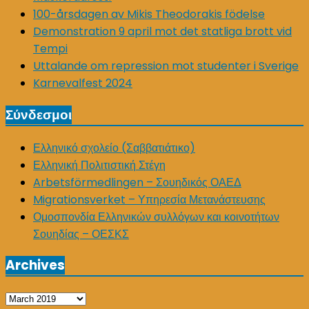
100-årsdagen av Mikis Theodorakis födelse
Demonstration 9 april mot det statliga brott vid
Tempi
Uttalande om repression mot studenter i Sverige
Karnevalfest 2024
Σύνδεσμοι
Ελληνικό σχολείο (Σαββατιάτικο)
Ελληνική Πολιτιστική Στέγη
Arbetsförmedlingen – Σουηδικός ΟΑΕΔ
Migrationsverket – Υπηρεσία Μετανάστευσης
Ομοσπονδία Ελληνικών συλλόγων και κοινοτήτων
Σουηδίας – ΟΕΣΚΣ
Archives
Archives