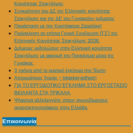
Κοινότητας Στοκχόλμης
Συγκρότηση του ΔΣ της Ελληνικής κοινότητας
Στοκχόλμης και της ΔΕ του Γυναικείου τμήματος
Παράσταση με τον Χριστόφορο Ζαραλίκο!
Πρόσκληση σε ετήσια Γενική Συνέλευση (ΓΣ) της
Ελληνικής Κοινότητας Στοκχόλμης 2026.
Διήμερες εκδηλώσεις στην Ελληνική κοινότητα
Στοκχόλμης με αφορμή την Παγκόσμια μέρα της
Γυναίκας.
3 χρόνια από το κρατικό έγκλημα στα Τέμπη
Αποκριάτικος Χορός – Maskeradfest!
ΓΙΑ ΤΟ ΕΡΓΟΔΟΤΙΚΟ ΈΓΚΛΗΜΑ ΣΤΟ ΕΡΓΟΣΤΑΣΙΟ
ΒΙΟΛΑΝΤΑ ΣΤΑ ΤΡΙΚΑΛΑ.
Ψήφισμα αλληλεγγύης στους αγωνιζόμενους
αγροτοκτηνοτρόφους στην Ελλάδα.
Επικοινωνία