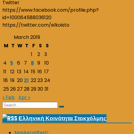
Twitter
https://www.facebook.com/profile.php?
id=100064588036120
https://twitter.com/elkoisto
March 2019
M
T
W
T
F
S
S
1
2
3
4
5
6
7
8
9
10
11
12
13
14
15
16
17
18
19
20
21
22
23
24
25
26
27
28
29
30
31
« Feb
Apr »
Search
Search
for:
Ελληνική Κοινότητα Στοκχόλμης
Maskeradfest!