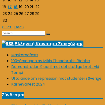
9
10
11
12
13
14
15
16
17
18
19
20
21
22
23
24
25
26
27
28
29
30
« Oct
Dec »
Search
Search
for:
Ελληνική Κοινότητα Στοκχόλμης
Maskeradfest!
100-årsdagen av Mikis Theodorakis födelse
Demonstration 9 april mot det statliga brott vid
Tempi
Uttalande om repression mot studenter i Sverige
Karnevalfest 2024
Σύνδεσμοι