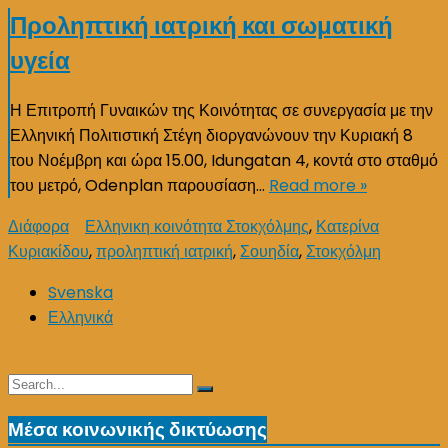
Προληπτική ιατρική και σωματική
υγεία
Η Επιτροπή Γυναικών της Κοινότητας σε συνεργασία με την
Ελληνική Πολιτιστική Στέγη διοργανώνουν την Κυριακή 8
του Νοέμβρη και ώρα 15.00, Idungatan 4, κοντά στο σταθμό
του μετρό, Odenplan παρουσίαση…
Read more »
Διάφορα
Ελληνικη κοινότητα Στοκχόλμης
,
Κατερίνα
Κυριακίδου
,
προληπτική ιατρική
,
Σουηδία
,
Στοκχόλμη
Svenska
Ελληνικά
Search
Search
for:
Μέσα κοινωνικής δικτύωσης