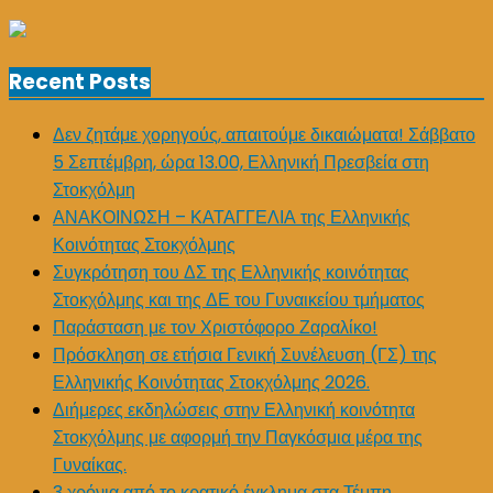
Recent Posts
Δεν ζητάμε χορηγούς, απαιτούμε δικαιώματα! Σάββατο
5 Σεπτέμβρη, ώρα 13.00, Ελληνική Πρεσβεία στη
Στοκχόλμη
ΑΝΑΚΟΙΝΩΣΗ – ΚΑΤΑΓΓΕΛΙΑ της Ελληνικής
Κοινότητας Στοκχόλμης
Συγκρότηση του ΔΣ της Ελληνικής κοινότητας
Στοκχόλμης και της ΔΕ του Γυναικείου τμήματος
Παράσταση με τον Χριστόφορο Ζαραλίκο!
Πρόσκληση σε ετήσια Γενική Συνέλευση (ΓΣ) της
Ελληνικής Κοινότητας Στοκχόλμης 2026.
Διήμερες εκδηλώσεις στην Ελληνική κοινότητα
Στοκχόλμης με αφορμή την Παγκόσμια μέρα της
Γυναίκας.
3 χρόνια από το κρατικό έγκλημα στα Τέμπη