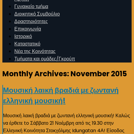
Γυναικείο τμήμα
Διοικητικό Συμβούλιο
Δραστηριότητες
Επικοινωνία
Ιστορικό
Καταστατικό
Νέα της Κοινότητας
Τμήματα και ομάδες/Γκρούπ
Monthly Archives:
November 2015
Μουσική λαική βραδιά με ζωντανή
ελληνική μουσική!
Μουσική λαική βραδιά με ζωντανή ελληνική μουσική! Καλώς
να έρθετε to Σάββατο 21 Νοέμβρη από τις 19.30 στην
Ελληνική Κοινότητα Στοκχόλμης Idungatan 4Α! Είσοδος