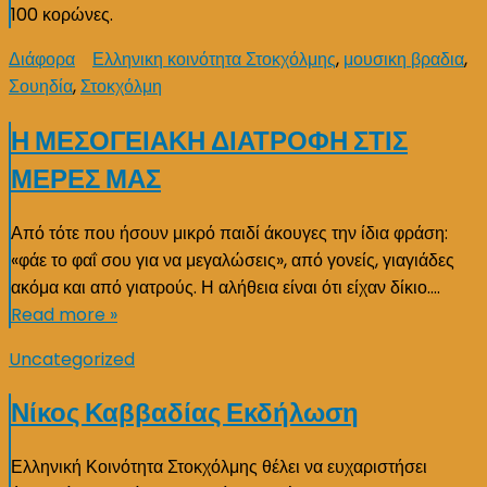
100 κορώνες.
Διάφορα
Ελληνικη κοινότητα Στοκχόλμης
,
μουσικη βραδια
,
Σουηδία
,
Στοκχόλμη
Η ΜΕΣΟΓΕΙΑΚΗ ΔΙΑΤΡΟΦΗ ΣΤΙΣ
ΜΕΡΕΣ ΜΑΣ
Από τότε που ήσουν μικρό παιδί άκουγες την ίδια φράση:
«φάε το φαΐ σου για να μεγαλώσεις», από γονείς, γιαγιάδες
ακόμα και από γιατρούς. Η αλήθεια είναι ότι είχαν δίκιο….
Read more »
Uncategorized
Νίκος Καββαδίας Εκδήλωση
Ελληνική Κοινότητα Στοκχόλμης θέλει να ευχαριστήσει