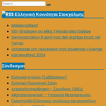
Search
Search
for:
Ελληνική Κοινότητα Στοκχόλμης
Maskeradfest!
100-årsdagen av Mikis Theodorakis födelse
Demonstration 9 april mot det statliga brott vid
Tempi
Uttalande om repression mot studenter i Sverige
Karnevalfest 2024
Σύνδεσμοι
Ελληνικό σχολείο (Σαββατιάτικο)
Ελληνική Πολιτιστική Στέγη
Arbetsförmedlingen – Σουηδικός ΟΑΕΔ
Migrationsverket – Υπηρεσία Μετανάστευσης
Ομοσπονδία Ελληνικών συλλόγων και κοινοτήτων