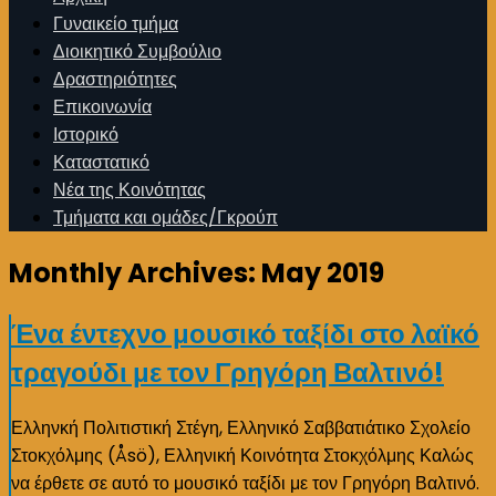
Γυναικείο τμήμα
Διοικητικό Συμβούλιο
Δραστηριότητες
Επικοινωνία
Ιστορικό
Καταστατικό
Νέα της Κοινότητας
Τμήματα και ομάδες/Γκρούπ
Monthly Archives:
May 2019
Ένα έντεχνο μουσικό ταξίδι στο λαϊκό
τραγούδι με τον Γρηγόρη Βαλτινό!
Ελληνκή Πολιτιστική Στέγη, Ελληνικό Σαββατιάτικο Σχολείο
Στοκχόλμης (Åsö), Ελληνική Κοινότητα Στοκχόλμης Καλώς
να έρθετε σε αυτό το μουσικό ταξίδι με τον Γρηγόρη Βαλτινό.