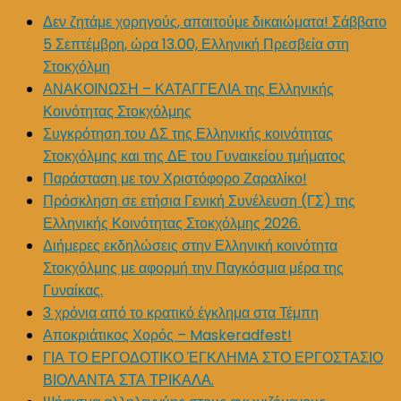
Δεν ζητάμε χορηγούς, απαιτούμε δικαιώματα! Σάββατο
5 Σεπτέμβρη, ώρα 13.00, Ελληνική Πρεσβεία στη
Στοκχόλμη
ΑΝΑΚΟΙΝΩΣΗ – ΚΑΤΑΓΓΕΛΙΑ της Ελληνικής
Κοινότητας Στοκχόλμης
Συγκρότηση του ΔΣ της Ελληνικής κοινότητας
Στοκχόλμης και της ΔΕ του Γυναικείου τμήματος
Παράσταση με τον Χριστόφορο Ζαραλίκο!
Πρόσκληση σε ετήσια Γενική Συνέλευση (ΓΣ) της
Ελληνικής Κοινότητας Στοκχόλμης 2026.
Διήμερες εκδηλώσεις στην Ελληνική κοινότητα
Στοκχόλμης με αφορμή την Παγκόσμια μέρα της
Γυναίκας.
3 χρόνια από το κρατικό έγκλημα στα Τέμπη
Αποκριάτικος Χορός – Maskeradfest!
ΓΙΑ ΤΟ ΕΡΓΟΔΟΤΙΚΟ ΈΓΚΛΗΜΑ ΣΤΟ ΕΡΓΟΣΤΑΣΙΟ
ΒΙΟΛΑΝΤΑ ΣΤΑ ΤΡΙΚΑΛΑ.