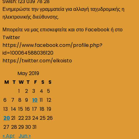
Swish: 123 039 78 28
Ενημερώστε την γραμματεία για αλλαγή ταχυδρομικής η
ηλεκτρονικής διεύθυνσης.
Μπορείτε να μας επισκεφτείτε και στο Facebook ή στο
Twitter
https://www.facebook.com/profile.php?
id=100064588036120
https://twitter.com/elkoisto
May 2019
M
T
W
T
F
S
S
1
2
3
4
5
6
7
8
9
10
11
12
13
14
15
16
17
18
19
20
21
22
23
24
25
26
27
28
29
30
31
« Apr
Jun »