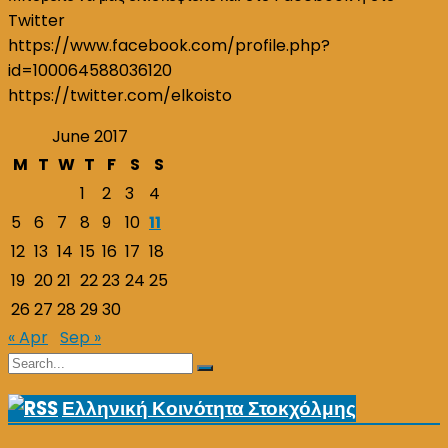
Twitter
https://www.facebook.com/profile.php?
id=100064588036120
https://twitter.com/elkoisto
June 2017
M
T
W
T
F
S
S
1
2
3
4
5
6
7
8
9
10
11
12
13
14
15
16
17
18
19
20
21
22
23
24
25
26
27
28
29
30
« Apr
Sep »
Search
Search
for:
Ελληνική Κοινότητα Στοκχόλμης