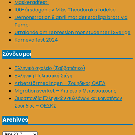
Maskeradfest!
100-årsdagen av Mikis Theodorakis födelse
Demonstration 9 april mot det statliga brott vid
Tempi
Uttalande om repression mot studenter i Sverige
Karnevalfest 2024
Σύνδεσμοι
Ελληνικό σχολείο (Σαββατιάτικο)
Ελληνική Πολιτιστική Στέγη
Arbetsförmedlingen – Σουηδικός ΟΑΕΔ
Migrationsverket – Υπηρεσία Μετανάστευσης
Ομοσπονδία Ελληνικών συλλόγων και κοινοτήτων
Σουηδίας – ΟΕΣΚΣ
Archives
Archives