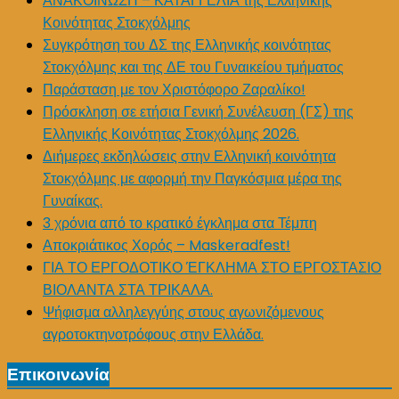
ΑΝΑΚΟΙΝΩΣΗ – ΚΑΤΑΓΓΕΛΙΑ της Ελληνικής
Κοινότητας Στοκχόλμης
Συγκρότηση του ΔΣ της Ελληνικής κοινότητας
Στοκχόλμης και της ΔΕ του Γυναικείου τμήματος
Παράσταση με τον Χριστόφορο Ζαραλίκο!
Πρόσκληση σε ετήσια Γενική Συνέλευση (ΓΣ) της
Ελληνικής Κοινότητας Στοκχόλμης 2026.
Διήμερες εκδηλώσεις στην Ελληνική κοινότητα
Στοκχόλμης με αφορμή την Παγκόσμια μέρα της
Γυναίκας.
3 χρόνια από το κρατικό έγκλημα στα Τέμπη
Αποκριάτικος Χορός – Maskeradfest!
ΓΙΑ ΤΟ ΕΡΓΟΔΟΤΙΚΟ ΈΓΚΛΗΜΑ ΣΤΟ ΕΡΓΟΣΤΑΣΙΟ
ΒΙΟΛΑΝΤΑ ΣΤΑ ΤΡΙΚΑΛΑ.
Ψήφισμα αλληλεγγύης στους αγωνιζόμενους
αγροτοκτηνοτρόφους στην Ελλάδα.
Επικοινωνία