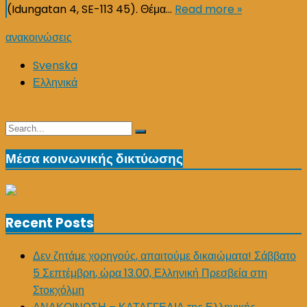
(Idungatan 4, SE-113 45). Θέμα…
Read more »
ανακοινώσεις
Svenska
Ελληνικά
Search
Search
for:
Μέσα κοινωνικής δικτύωσης
Recent Posts
Δεν ζητάμε χορηγούς, απαιτούμε δικαιώματα! Σάββατο
5 Σεπτέμβρη, ώρα 13.00, Ελληνική Πρεσβεία στη
Στοκχόλμη