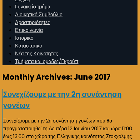
Γυναικείο τμήμα
Διοικητικό Συμβούλιο
Δραστηριότητες
Επικοινωνία
Ιστορικό
Καταστατικό
Νέα της Κοινότητας
Τμήματα και ομάδες/Γκρούπ
Monthly Archives:
June 2017
Συνεχίζουμε με την 2η συνάντηση
γονέων
Συνεχίζουμε με την 2η συνάντηση γονέων που θα
πραγματοποιηθεί τη Δευτέρα 12 Ιουνίου 2017 και ώρα 11:00
έως 13:00 στο χώρο της Ελληνικής κοινότητας Στοκχόλμης