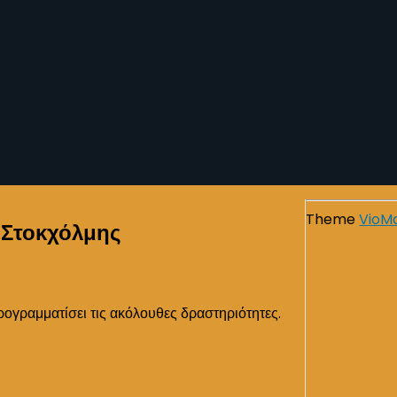
Theme
VioM
 Στοκχόλμης
ρογραμματίσει τις ακόλουθες δραστηριότητες.