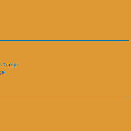
id Tempi
ge