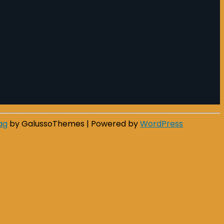
ag
by GalussoThemes | Powered by
WordPress