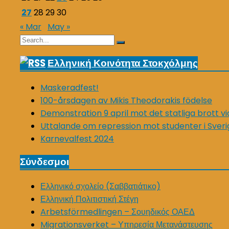
27
28
29
30
« Mar
May »
Search
Search
for:
Ελληνική Κοινότητα Στοκχόλμης
Maskeradfest!
100-årsdagen av Mikis Theodorakis födelse
Demonstration 9 april mot det statliga brott v
Uttalande om repression mot studenter i Sveri
Karnevalfest 2024
Σύνδεσμοι
Ελληνικό σχολείο (Σαββατιάτικο)
Ελληνική Πολιτιστική Στέγη
Arbetsförmedlingen – Σουηδικός ΟΑΕΔ
Migrationsverket – Υπηρεσία Μετανάστευσης