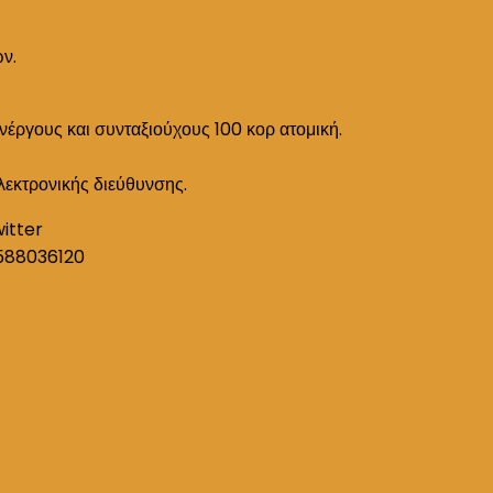
ών.
ανέργους και συνταξιούχους 100 κορ ατομική.
λεκτρονικής διεύθυνσης.
witter
588036120