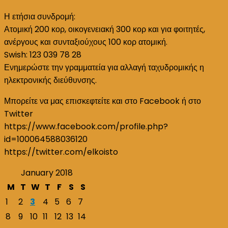
Η ετήσια συνδρομή:
Ατομική 200 κορ, οικογενειακή 300 κορ και για φοιτητές,
ανέργους και συνταξιούχους 100 κορ ατομική.
Swish: 123 039 78 28
Ενημερώστε την γραμματεία για αλλαγή ταχυδρομικής η
ηλεκτρονικής διεύθυνσης.
Μπορείτε να μας επισκεφτείτε και στο Facebook ή στο
Twitter
https://www.facebook.com/profile.php?
id=100064588036120
https://twitter.com/elkoisto
January 2018
M
T
W
T
F
S
S
1
2
3
4
5
6
7
8
9
10
11
12
13
14