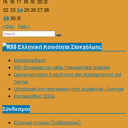
15
16
17
18
19
20
21
22
23
24
25
26
27
28
29
30
31
« Dec
Feb »
Search
Search
for:
Ελληνική Κοινότητα Στοκχόλμης
Maskeradfest!
100-årsdagen av Mikis Theodorakis födelse
Demonstration 9 april mot det statliga brott vid
Tempi
Uttalande om repression mot studenter i Sverige
Karnevalfest 2024
Σύνδεσμοι
Ελληνικό σχολείο (Σαββατιάτικο)