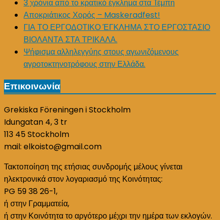
3 χρόνια από το κρατικό έγκλημα στα Τέμπη
Αποκριάτικος Χορός – Maskeradfest!
ΓΙΑ ΤΟ ΕΡΓΟΔΟΤΙΚΟ ΈΓΚΛΗΜΑ ΣΤΟ ΕΡΓΟΣΤΑΣΙΟ
ΒΙΟΛΑΝΤΑ ΣΤΑ ΤΡΙΚΑΛΑ.
Ψήφισμα αλληλεγγύης στους αγωνιζόμενους
αγροτοκτηνοτρόφους στην Ελλάδα.
Επικοινωνία
Grekiska Föreningen i Stockholm
Idungatan 4, 3 tr
113 45 Stockholm
mail: elkoisto@gmail.com
Τακτοποίηση της ετήσιας συνδρομής μέλους γίνεται
ηλεκτρονικά στον λογαριασμό της Κοινότητας:
PG 59 38 26-1,
ή στην Γραμματεία,
ή στην Κοινότητα το αργότερο μέχρι την ημέρα των εκλογών.