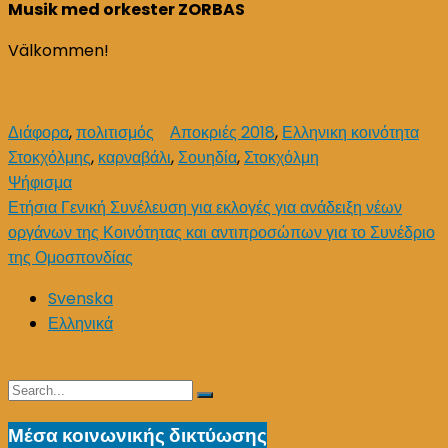
Musik med orkester ZORBAS
Välkommen!
Διάφορα
,
πολιτισμός
Αποκριές 2018
,
Ελληνικη κοινότητα
Στοκχόλμης
,
καρναβάλι
,
Σουηδία
,
Στοκχόλμη
Post
Ψήφισμα
Ετήσια Γενική Συνέλευση για εκλογές για ανάδειξη νέων
navigation
οργάνων της Κοινότητας και αντιπροσώπων για το Συνέδριο
της Ομοσπονδίας
Svenska
Ελληνικά
Search
Search
for:
Μέσα κοινωνικής δικτύωσης