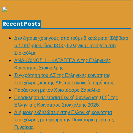
Recent Posts
Δεν ζητάμε χορηγούς, απαιτούμε δικαιώματα! Σάββατο
5 Σεπτέμβρη, ώρα 13.00, Ελληνική Πρεσβεία στη
Στοκχόλμη
ΑΝΑΚΟΙΝΩΣΗ – ΚΑΤΑΓΓΕΛΙΑ της Ελληνικής
Κοινότητας Στοκχόλμης
Συγκρότηση του ΔΣ της Ελληνικής κοινότητας
Στοκχόλμης και της ΔΕ του Γυναικείου τμήματος
Παράσταση με τον Χριστόφορο Ζαραλίκο!
Πρόσκληση σε ετήσια Γενική Συνέλευση (ΓΣ) της
Ελληνικής Κοινότητας Στοκχόλμης 2026.
Διήμερες εκδηλώσεις στην Ελληνική κοινότητα
Στοκχόλμης με αφορμή την Παγκόσμια μέρα της
Γυναίκας.