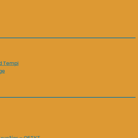
id Tempi
ge