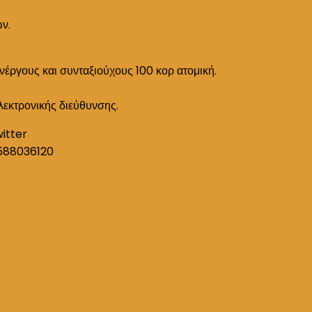
ών.
ανέργους και συνταξιούχους 100 κορ ατομική.
λεκτρονικής διεύθυνσης.
witter
588036120