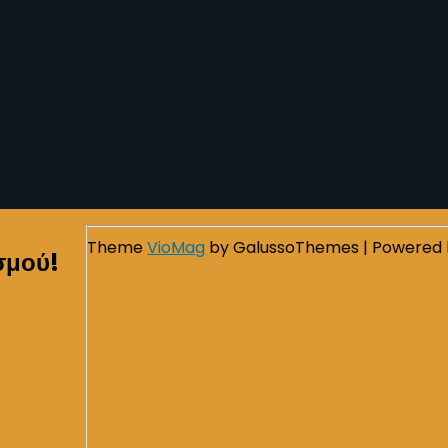
Theme
VioMag
by GalussoThemes | Powered
σμού!