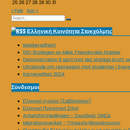
25
26
27
28
29
30
31
« Feb
Apr »
Search
Search
for:
Ελληνική Κοινότητα Στοκχόλμης
Maskeradfest!
100-årsdagen av Mikis Theodorakis födelse
Demonstration 9 april mot det statliga brott v
Uttalande om repression mot studenter i Sveri
Karnevalfest 2024
Σύνδεσμοι
Ελληνικό σχολείο (Σαββατιάτικο)
Ελληνική Πολιτιστική Στέγη
Arbetsförmedlingen – Σουηδικός ΟΑΕΔ
Migrationsverket – Υπηρεσία Μετανάστευσης