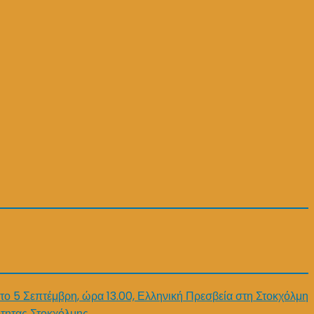
το 5 Σεπτέμβρη, ώρα 13.00, Ελληνική Πρεσβεία στη Στοκχόλμη
τητας Στοκχόλμης