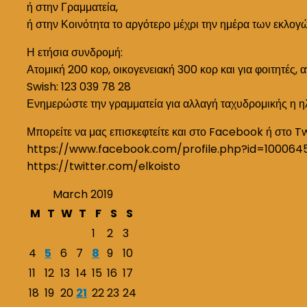
ή στην Γραμματεία,
ή στην Κοινότητα το αργότερο μέχρι την ημέρα των εκλογ
Η ετήσια συνδρομή:
Ατομική 200 κορ, οικογενειακή 300 κορ και για φοιτητές, 
Swish: 123 039 78 28
Ενημερώστε την γραμματεία για αλλαγή ταχυδρομικής η η
Μπορείτε να μας επισκεφτείτε και στο Facebook ή στο T
https://www.facebook.com/profile.php?id=100064
https://twitter.com/elkoisto
March 2019
M
T
W
T
F
S
S
1
2
3
4
5
6
7
8
9
10
11
12
13
14
15
16
17
18
19
20
21
22
23
24