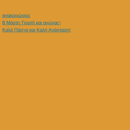
ρατσισμού!
ανακοινώσεις
Post
8 Μάρτη: Γιορτή και αγώνας!
Καλό Πάσχα και Καλή Ανάσταση!
navigation