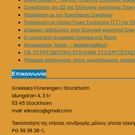
Συγκρότηση του ΔΣ της Ελληνικής κοινότητας Στοκχ
Παράσταση με τον Χριστόφορο Ζαραλίκο!
Πρόσκληση σε ετήσια Γενική Συνέλευση (ΓΣ) της Ε
Διήμερες εκδηλώσεις στην Ελληνική κοινότητα Στοκ
3 χρόνια από το κρατικό έγκλημα στα Τέμπη
Αποκριάτικος Χορός – Maskeradfest!
ΓΙΑ ΤΟ ΕΡΓΟΔΟΤΙΚΟ ΈΓΚΛΗΜΑ ΣΤΟ ΕΡΓΟΣΤΑΣΙ
Ψήφισμα αλληλεγγύης στους αγωνιζόμενους αγροτο
Επικοινωνία
Grekiska Föreningen i Stockholm
Idungatan 4, 3 tr
113 45 Stockholm
mail: elkoisto@gmail.com
Τακτοποίηση της ετήσιας συνδρομής μέλους γίνεται ηλεκτ
PG 59 38 26-1,