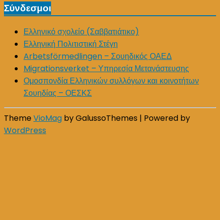
Σύνδεσμοι
Ελληνικό σχολείο (Σαββατιάτικο)
Ελληνική Πολιτιστική Στέγη
Arbetsförmedlingen – Σουηδικός ΟΑΕΔ
Migrationsverket – Υπηρεσία Μετανάστευσης
Ομοσπονδία Ελληνικών συλλόγων και κοινοτήτων
Σουηδίας – ΟΕΣΚΣ
Theme
VioMag
by GalussoThemes | Powered by
WordPress