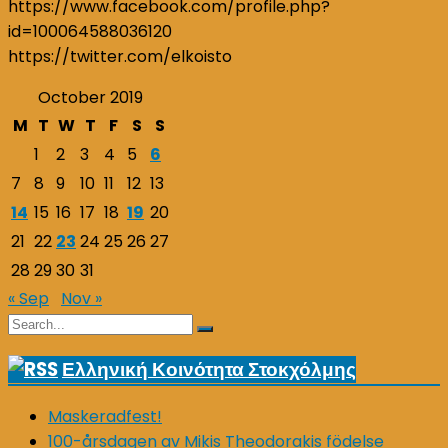
https://www.facebook.com/profile.php?
id=100064588036120
https://twitter.com/elkoisto
October 2019
M
T
W
T
F
S
S
1
2
3
4
5
6
7
8
9
10
11
12
13
14
15
16
17
18
19
20
21
22
23
24
25
26
27
28
29
30
31
« Sep
Nov »
Search
Search
for:
Ελληνική Κοινότητα Στοκχόλμης
Maskeradfest!
100-årsdagen av Mikis Theodorakis födelse