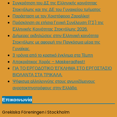
Συγκρότηση του ΔΣ της Ελληνικής κοινότητας
Στοκχόλμης και της ΔΕ του Γυναικείου τμήματος
Παράσταση με τον Χριστόφορο Ζαραλίκο!
Πρόσκληση σε ετήσια Γενική Συνέλευση (ΓΣ) της
Ελληνικής Κοινότητας Στοκχόλμης 2026.
Διήμερες εκδηλώσεις στην Ελληνική κοινότητα
Στοκχόλμης με αφορμή την Παγκόσμια μέρα της
Γυναίκας.
3 χρόνια από το κρατικό έγκλημα στα Τέμπη
Αποκριάτικος Χορός – Maskeradfest!
ΓΙΑ ΤΟ ΕΡΓΟΔΟΤΙΚΟ ΈΓΚΛΗΜΑ ΣΤΟ ΕΡΓΟΣΤΑΣΙΟ
ΒΙΟΛΑΝΤΑ ΣΤΑ ΤΡΙΚΑΛΑ.
Ψήφισμα αλληλεγγύης στους αγωνιζόμενους
αγροτοκτηνοτρόφους στην Ελλάδα.
Επικοινωνία
Grekiska Föreningen i Stockholm