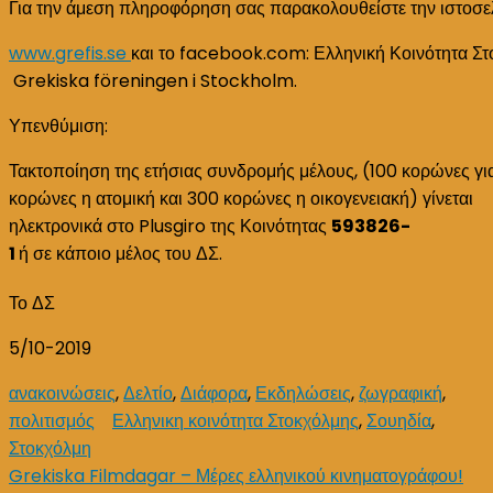
Για την άμεση πληροφόρηση σας παρακολουθείστε την ιστοσελ
www.grefis.se
και το facebook.com: Ελληνική Κοινότητα Στ
Grekiska föreningen i Stockholm.
Υπενθύμιση:
Τακτοποίηση της ετήσιας συνδρομής μέλους, (100 κορώνες για
κορώνες η ατομική και 300 κορώνες η οικογενειακή) γίνεται
ηλεκτρονικά στο Plusgiro της Κοινότητας
593826-
1
ή σε κάποιο μέλος του ΔΣ.
Το ΔΣ
5/10-2019
ανακοινώσεις
,
Δελτίο
,
Διάφορα
,
Εκδηλώσεις
,
ζωγραφική
,
πολιτισμός
Ελληνικη κοινότητα Στοκχόλμης
,
Σουηδία
,
Στοκχόλμη
Post
Grekiska Filmdagar – Μέρες ελληνικού κινηματογράφου!