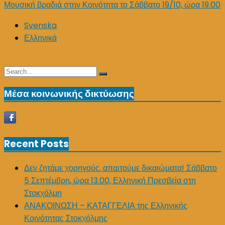
Μουσική βραδιά στην Κοινότητα το Σάββατο 19/10, ώρα 19.00
navigation
Svenska
Ελληνικά
Search
Search
for:
Μέσα κοινωνικής δικτύωσης
Recent Posts
Δεν ζητάμε χορηγούς, απαιτούμε δικαιώματα! Σάββατο
5 Σεπτέμβρη, ώρα 13.00, Ελληνική Πρεσβεία στη
Στοκχόλμη
ΑΝΑΚΟΙΝΩΣΗ – ΚΑΤΑΓΓΕΛΙΑ της Ελληνικής
Κοινότητας Στοκχόλμης