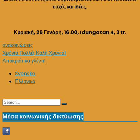
ευχές και ιδέες.
Κυριακή, 26 Γενάρη, 16.00, Idungatan 4, 3 tr.
ανακοινώσεις
Post
Χρόνια Πολλά, Καλή Χρονιά!
Αποκριάτικο γλέντι!
navigation
Svenska
Ελληνικά
Search
Search
for:
Μέσα κοινωνικής δικτύωσης