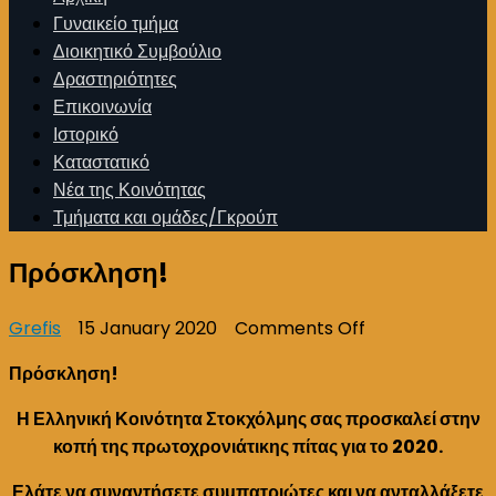
Γυναικείο τμήμα
Διοικητικό Συμβούλιο
Δραστηριότητες
Επικοινωνία
Ιστορικό
Καταστατικό
Νέα της Κοινότητας
Τμήματα και ομάδες/Γκρούπ
Πρόσκληση!
on
Grefis
15 January 2020
Comments Off
Πρόσκληση!
Πρόσκληση!
Η Ελληνική Κοινότητα Στοκχόλμης σας προσκαλεί στην
κοπή της πρωτοχρονιάτικης πίτας για το 2020.
Ελάτε να συναντήσετε συμπατριώτες και να ανταλλάξετε