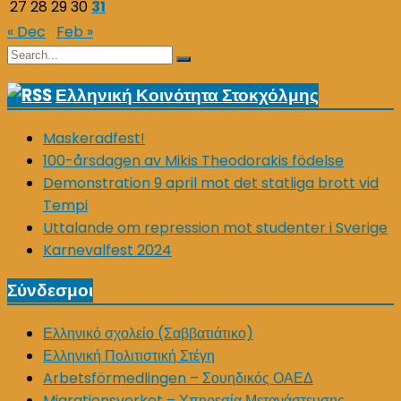
27
28
29
30
31
« Dec
Feb »
Search
Search
for:
Ελληνική Κοινότητα Στοκχόλμης
Maskeradfest!
100-årsdagen av Mikis Theodorakis födelse
Demonstration 9 april mot det statliga brott vid
Tempi
Uttalande om repression mot studenter i Sverige
Karnevalfest 2024
Σύνδεσμοι
Ελληνικό σχολείο (Σαββατιάτικο)
Ελληνική Πολιτιστική Στέγη
Arbetsförmedlingen – Σουηδικός ΟΑΕΔ
Migrationsverket – Υπηρεσία Μετανάστευσης