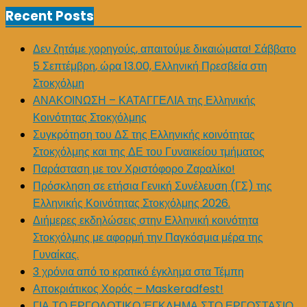
Recent Posts
Δεν ζητάμε χορηγούς, απαιτούμε δικαιώματα! Σάββατο
5 Σεπτέμβρη, ώρα 13.00, Ελληνική Πρεσβεία στη
Στοκχόλμη
ΑΝΑΚΟΙΝΩΣΗ – ΚΑΤΑΓΓΕΛΙΑ της Ελληνικής
Κοινότητας Στοκχόλμης
Συγκρότηση του ΔΣ της Ελληνικής κοινότητας
Στοκχόλμης και της ΔΕ του Γυναικείου τμήματος
Παράσταση με τον Χριστόφορο Ζαραλίκο!
Πρόσκληση σε ετήσια Γενική Συνέλευση (ΓΣ) της
Ελληνικής Κοινότητας Στοκχόλμης 2026.
Διήμερες εκδηλώσεις στην Ελληνική κοινότητα
Στοκχόλμης με αφορμή την Παγκόσμια μέρα της
Γυναίκας.
3 χρόνια από το κρατικό έγκλημα στα Τέμπη
Αποκριάτικος Χορός – Maskeradfest!
ΓΙΑ ΤΟ ΕΡΓΟΔΟΤΙΚΟ ΈΓΚΛΗΜΑ ΣΤΟ ΕΡΓΟΣΤΑΣΙΟ