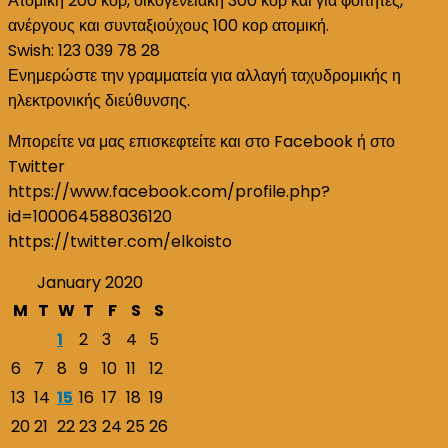
Ατομική 200 κορ, οικογενειακή 300 κορ και για φοιτητές,
ανέργους και συνταξιούχους 100 κορ ατομική.
Swish: 123 039 78 28
Ενημερώστε την γραμματεία για αλλαγή ταχυδρομικής η
ηλεκτρονικής διεύθυνσης.
Μπορείτε να μας επισκεφτείτε και στο Facebook ή στο
Twitter
https://www.facebook.com/profile.php?
id=100064588036120
https://twitter.com/elkoisto
January 2020
M
T
W
T
F
S
S
1
2
3
4
5
6
7
8
9
10
11
12
13
14
15
16
17
18
19
20
21
22
23
24
25
26