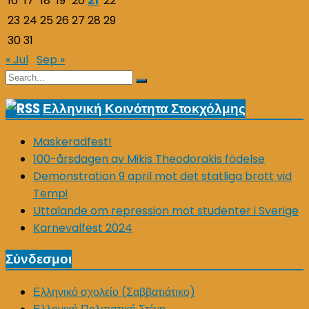
16
17
18
19
20
21
22
23
24
25
26
27
28
29
30
31
« Jul
Sep »
Search
Search
for:
Ελληνική Κοινότητα Στοκχόλμης
Maskeradfest!
100-årsdagen av Mikis Theodorakis födelse
Demonstration 9 april mot det statliga brott vid
Tempi
Uttalande om repression mot studenter i Sverige
Karnevalfest 2024
Σύνδεσμοι
Ελληνικό σχολείο (Σαββατιάτικο)