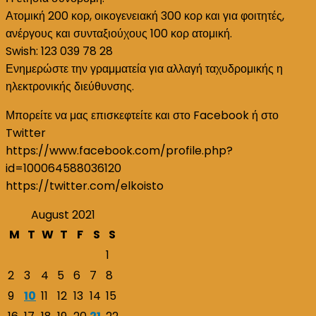
Ατομική 200 κορ, οικογενειακή 300 κορ και για φοιτητές,
ανέργους και συνταξιούχους 100 κορ ατομική.
Swish: 123 039 78 28
Ενημερώστε την γραμματεία για αλλαγή ταχυδρομικής η
ηλεκτρονικής διεύθυνσης.
Μπορείτε να μας επισκεφτείτε και στο Facebook ή στο
Twitter
https://www.facebook.com/profile.php?
id=100064588036120
https://twitter.com/elkoisto
August 2021
M
T
W
T
F
S
S
1
2
3
4
5
6
7
8
9
10
11
12
13
14
15