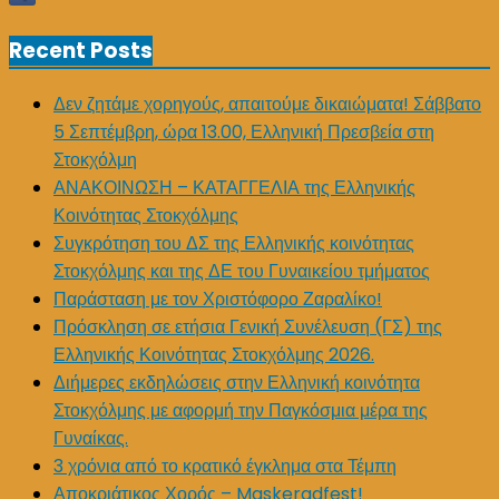
Recent Posts
Δεν ζητάμε χορηγούς, απαιτούμε δικαιώματα! Σάββατο
5 Σεπτέμβρη, ώρα 13.00, Ελληνική Πρεσβεία στη
Στοκχόλμη
ΑΝΑΚΟΙΝΩΣΗ – ΚΑΤΑΓΓΕΛΙΑ της Ελληνικής
Κοινότητας Στοκχόλμης
Συγκρότηση του ΔΣ της Ελληνικής κοινότητας
Στοκχόλμης και της ΔΕ του Γυναικείου τμήματος
Παράσταση με τον Χριστόφορο Ζαραλίκο!
Πρόσκληση σε ετήσια Γενική Συνέλευση (ΓΣ) της
Ελληνικής Κοινότητας Στοκχόλμης 2026.
Διήμερες εκδηλώσεις στην Ελληνική κοινότητα
Στοκχόλμης με αφορμή την Παγκόσμια μέρα της
Γυναίκας.
3 χρόνια από το κρατικό έγκλημα στα Τέμπη
Αποκριάτικος Χορός – Maskeradfest!