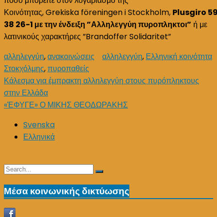
ποσό μπορείτε στον λογαριασμό της
Κοινότητας, Grekiska föreningen i Stockholm,
Plusgiro
5
38 26-1 με την ένδειξη ”Αλληλεγγύη πυροπληκτοι”
ή με
λατινικούς χαρακτήρες ”Brandoffer Solidaritet”
αλληλεγγύη
,
ανακοινώσεις
αλληλεγγύη
,
Ελληνική κοινότητα
Στοκχόλμης
,
πυροπαθείς
Post
Κάλεσμα για έμπρακτη αλληλεγγύη στους πυρόπληκτους
στην Ελλάδα
navigation
«ΈΦΥΓΕ» Ο ΜΙΚΗΣ ΘΕΟΔΩΡΑΚΗΣ
Svenska
Ελληνικά
Search
Search
for:
Μέσα κοινωνικής δικτύωσης