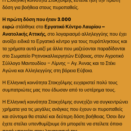
Η Ελληνική κοινότητα Στοκχόλμης έστειλε ήδη την πρώτη
στους
δόση για βοήθεια στους πυροπαθείς.
πυροπαθείς
Η πρώτη δόση που ήταν 3.000
από
ευρώ
στάλθηκε στο
Εργατικό Κέντρο Λαυρίου –
την
Ανατολικής Αττικής
, στο λογαριασμό αλληλεγγύης που έχει
Ελληνική
ανοίξει ειδικά το Εργατικό κέντρο για τους πυρόπληκτους και
κοινότητα
τα χρήματα αυτά μαζί με άλλα που μαζεύονται παραδίδονται
Στοκχόλμης
στο Σωματείο Ρητινοκαλλιεργητών Εύβοιας, στον Αγροτικό
Σύλλογο Μαντουδίου – Λίμνης – Αγ. Άννας και το Στέκι
Αγώνα και Αλληλεγγύης στη βόρεια Εύβοια.
Η Ελληνική κοινότητα Στοκχόλμης ευχαριστεί πολύ τους
συμπατριώτες μας που έδωσαν από το υστέρημα τους.
Η Ελληνική κοινότητα Στοκχόλμης συνεχίζει να συγκεντρώνει
χρήματα για τις μεγάλες ανάγκες που έχουν οι πυροπαθείς
και σύντομα θα σταλεί και δεύτερη δόση βοήθειας. Όσοι δεν
έχετε στείλει υπενθυμίζουμε ότι μπορείτε να στείλετε όποιο