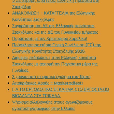
5 Σεπτέμβρη, ώρα 13.00, Ελληνική Πρεσβεία στη
Στοκχόλμη
ΑΝΑΚΟΙΝΩΣΗ – ΚΑΤΑΓΓΕΛΙΑ της Ελληνικής
Κοινότητας Στοκχόλμης
Συγκρότηση του ΔΣ της Ελληνικής κοινότητας
Στοκχόλμης και της ΔΕ του Γυναικείου τμήματος
Παράσταση με τον Χριστόφορο Ζαραλίκο!
Πρόσκληση σε ετήσια Γενική Συνέλευση (ΓΣ) της
Ελληνικής Κοινότητας Στοκχόλμης 2026.
Διήμερες εκδηλώσεις στην Ελληνική κοινότητα
Στοκχόλμης με αφορμή την Παγκόσμια μέρα της
Γυναίκας.
3 χρόνια από το κρατικό έγκλημα στα Τέμπη
Αποκριάτικος Χορός – Maskeradfest!
ΓΙΑ ΤΟ ΕΡΓΟΔΟΤΙΚΟ ΈΓΚΛΗΜΑ ΣΤΟ ΕΡΓΟΣΤΑΣΙΟ
ΒΙΟΛΑΝΤΑ ΣΤΑ ΤΡΙΚΑΛΑ.
Ψήφισμα αλληλεγγύης στους αγωνιζόμενους
αγροτοκτηνοτρόφους στην Ελλάδα.