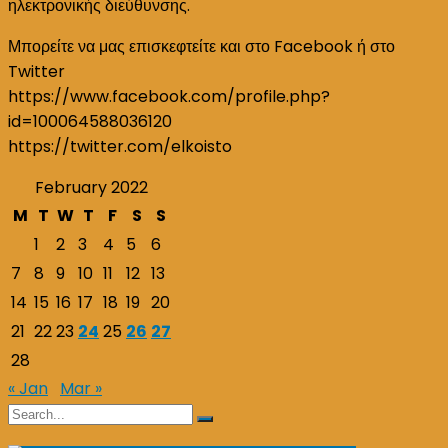
ηλεκτρονικής διεύθυνσης.
Μπορείτε να μας επισκεφτείτε και στο Facebook ή στο
Twitter
https://www.facebook.com/profile.php?
id=100064588036120
https://twitter.com/elkoisto
February 2022
M
T
W
T
F
S
S
1
2
3
4
5
6
7
8
9
10
11
12
13
14
15
16
17
18
19
20
21
22
23
24
25
26
27
28
« Jan
Mar »
Search
Search
for: