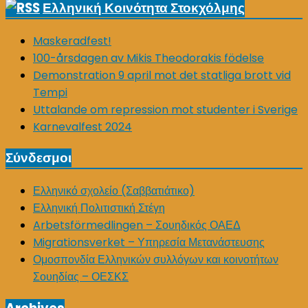
Ελληνική Κοινότητα Στοκχόλμης
Maskeradfest!
100-årsdagen av Mikis Theodorakis födelse
Demonstration 9 april mot det statliga brott vid
Tempi
Uttalande om repression mot studenter i Sverige
Karnevalfest 2024
Σύνδεσμοι
Ελληνικό σχολείο (Σαββατιάτικο)
Ελληνική Πολιτιστική Στέγη
Arbetsförmedlingen – Σουηδικός ΟΑΕΔ
Migrationsverket – Υπηρεσία Μετανάστευσης
Ομοσπονδία Ελληνικών συλλόγων και κοινοτήτων
Σουηδίας – ΟΕΣΚΣ