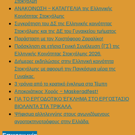
Στοκχόλμη
ΑΝΑΚΟΙΝΩΣΗ – ΚΑΤΑΓΓΕΛΙΑ της Ελληνικής
Κοινότητας Στοκχόλμης
Συγκρότηση του ΔΣ της Ελληνικής κοινότητας
Στοκχόλμης και της ΔΕ του Γυναικείου τμήματος
Παράσταση με τον Χριστόφορο Ζαραλίκο!
Πρόσκληση σε ετήσια Γενική Συνέλευση (ΓΣ) της
Ελληνικής Κοινότητας Στοκχόλμης 2026.
Διήμερες εκδηλώσεις στην Ελληνική κοινότητα
Στοκχόλμης με αφορμή την Παγκόσμια μέρα της
Γυναίκας.
3 χρόνια από το κρατικό έγκλημα στα Τέμπη
Αποκριάτικος Χορός – Maskeradfest!
ΓΙΑ ΤΟ ΕΡΓΟΔΟΤΙΚΟ ΈΓΚΛΗΜΑ ΣΤΟ ΕΡΓΟΣΤΑΣΙΟ
ΒΙΟΛΑΝΤΑ ΣΤΑ ΤΡΙΚΑΛΑ.
Ψήφισμα αλληλεγγύης στους αγωνιζόμενους
αγροτοκτηνοτρόφους στην Ελλάδα.