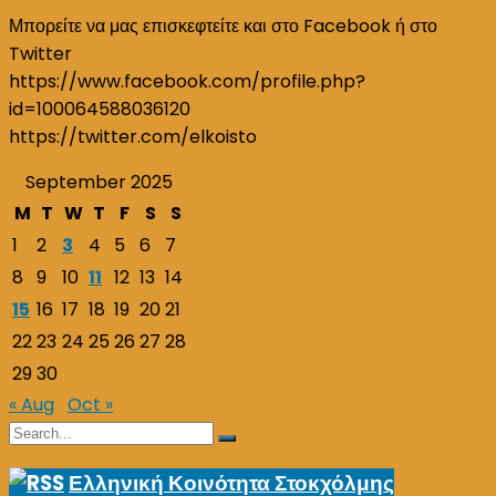
Μπορείτε να μας επισκεφτείτε και στο Facebook ή στο
Twitter
https://www.facebook.com/profile.php?
id=100064588036120
https://twitter.com/elkoisto
September 2025
M
T
W
T
F
S
S
1
2
3
4
5
6
7
8
9
10
11
12
13
14
15
16
17
18
19
20
21
22
23
24
25
26
27
28
29
30
« Aug
Oct »
Search
Search
for:
Ελληνική Κοινότητα Στοκχόλμης