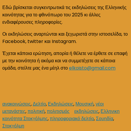
Ελληνικής
Εδώ βρίσκεται συγκεντρωτικά τις εκδηλώσεις της Ελληνικής
κοινότητας
κοινότητας για το φθινόπωρο του 2025 κι άλλες
Στοκχόλμης,
ενδιαφέρουσες πληροφορίες.
Σεπτέμβρης
Οι εκδηλώσεις αναρτώνται και ξεχωριστά στην ιστοσελίδα, το
2025
Facebook, twitter και Instagram.
Έχεται κάποια ερώτηση, απορία ή θέλετε να έρθετε σε επαφή
με την κοινότητα ή ακόμα και να συμμετέχετε σε κάποια
ομάδα, στείλτε μας ένα μέηλ στο
elkoisto@gmail.com
ανακοινώσεις
,
Δελτίο
,
Εκδηλώσεις
,
Μουσική
,
νέοι
μετανάστες
,
πολιτική
,
πολιτισμός
εκδηλώσεις
,
Ελληνικη
κοινότητα Στοκχόλμης
,
πληροφοριακό δελτίο
,
Σουηδία
,
Στοκχόλμη