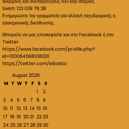
ανέργους και συνταξιούχους 100 κορ ατομική.
Swish: 123 039 78 28
Ενημερώστε την γραμματεία για αλλαγή ταχυδρομικής η
ηλεκτρονικής διεύθυνσης.
Μπορείτε να μας επισκεφτείτε και στο Facebook ή στο
Twitter
https://www.facebook.com/profile.php?
id=100064588036120
https://twitter.com/elkoisto
August 2026
M
T
W
T
F
S
S
1
2
3
4
5
6
7
8
9
10
11
12
13
14
15
16
17
18
19
20
21
22
23
24
25
26
27
28
29
30