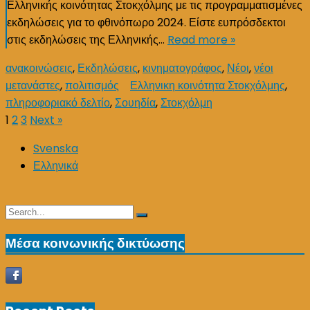
Ελληνικής κοινότητας Στοκχόλμης με τις προγραμματισμένες
εκδηλώσεις για το φθινόπωρο 2024. Είστε ευπρόσδεκτοι
στις εκδηλώσεις της Ελληνικής…
Read more »
ανακοινώσεις
,
Εκδηλώσεις
,
κινηματογράφος
,
Νέοι
,
νέοι
μετανάστες
,
πολιτισμός
Ελληνικη κοινότητα Στοκχόλμης
,
πληροφοριακό δελτίο
,
Σουηδία
,
Στοκχόλμη
Posts
1
2
3
Next »
pagination
Svenska
Ελληνικά
Search
Search
for:
Μέσα κοινωνικής δικτύωσης