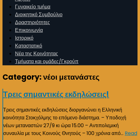
Γυναικείο τμήμα
Διοικητικό Συμβούλιο
Δραστηριότητες
Επικοινωνία
Ιστορικό
Καταστατικό
Νέα της Κοινότητας
Τμήματα και ομάδες/Γκρούπ
Category:
νέοι μετανάστες
Τρεις σημαντικές εκδηλώσεις!
Τρεις σημαντικές εκδηλώσεις διοργανώνει η Ελληνική
κοινότητα Στοκχόλμης το επόμενο διάστημα. – Υποδοχή
νέων μεταναστών 27/9 κι ώρα 15.00 – Αντιπολεμική
συναυλία με τους Κοινούς Θνητούς – 100 χρόνια από…
Read