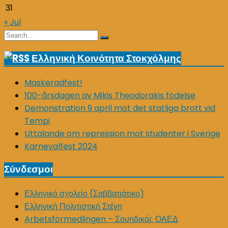
31
« Jul
Search
Search
for:
Ελληνική Κοινότητα Στοκχόλμης
Maskeradfest!
100-årsdagen av Mikis Theodorakis födelse
Demonstration 9 april mot det statliga brott vid
Tempi
Uttalande om repression mot studenter i Sverige
Karnevalfest 2024
Σύνδεσμοι
Ελληνικό σχολείο (Σαββατιάτικο)
Ελληνική Πολιτιστική Στέγη
Arbetsförmedlingen – Σουηδικός ΟΑΕΔ