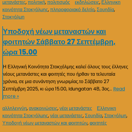
μετανάστες
,
πολιτική
,
πολιτισμός
εκδηλώσεις
,
Ελληνικη
κοινότητα Στοκχόλμης
,
πληροφοριακό δελτίο
,
Σουηδία
,
Στοκχόλμη
Υποδοχή νέων μεταναστών και
φοιτητών Σάββατο 27 Σεπτέμβρη,
ώρα 15.00
Η Ελληνική Κοινότητα Στοκχόλμης καλεί όλους τους έλληνες
νέους μετανάστες και φοιτητές που ήρθαν τα τελευταία
χρόνια, σε μια συνάντηση γνωριμίας.το Σάββατο 27
Σεπτέμβρη 2025, κι ώρα 15.00, Idungatan 4Β, 3ος…
Read
more »
αλληλεγγύη
,
ανακοινώσεις
,
νέοι μετανάστες
Ελληνικη
κοινότητα Στοκχόλμης
,
νέοι μετανάστες
,
Σουηδία
,
Στοκχόλμη
,
Υποδοχή νέων μεταναστών και φοιτητών
,
φοιτητές