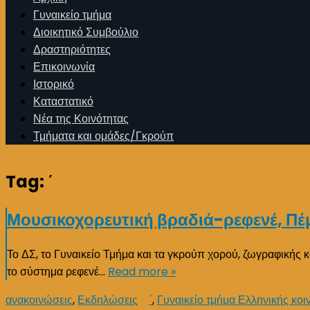
Γυναικείο τμήμα
Διοικητικό Συμβούλιο
Δραστηριότητες
Επικοινωνία
Ιστορικό
Καταστατικό
Νέα της Κοινότητας
Τμήματα και ομάδες/Γκρούπ
Tag:
΄
Μουσικοχορευτική βραδιά-ρεφενέ, Πέμ
Το ΔΣ, το Γυναικείο Τμήμα και τα γκρούπ χορού, ζωγραφικής κ
το σύστημα ρεφενέ…
Read more »
ανακοινώσεις
,
Εκδηλώσεις
΄
,
Γυναικείο τμήμα Ελληνικής κοι