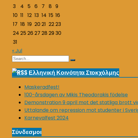
3
4
5
6
7
8
9
10
11
12
13
14
15
16
17
18
19
20
21
22
23
24
25
26
27
28
29
30
31
« Jul
Search
Search
for:
Ελληνική Κοινότητα Στοκχόλμης
Maskeradfest!
100-årsdagen av Mikis Theodorakis födelse
Demonstration 9 april mot det statliga brott v
Uttalande om repression mot studenter i Sveri
Karnevalfest 2024
Σύνδεσμοι