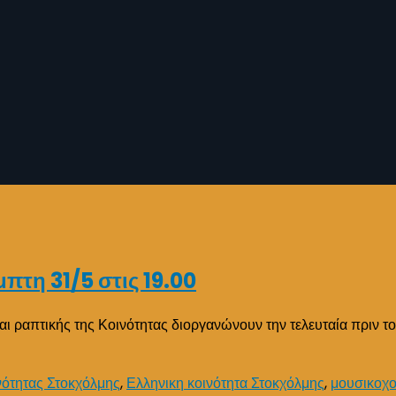
πτη 31/5 στις 19.00
αι ραπτικής της Κοινότητας διοργανώνουν την τελευταία πριν το
νότητας Στοκχόλμης
,
Ελληνικη κοινότητα Στοκχόλμης
,
μουσικοχο