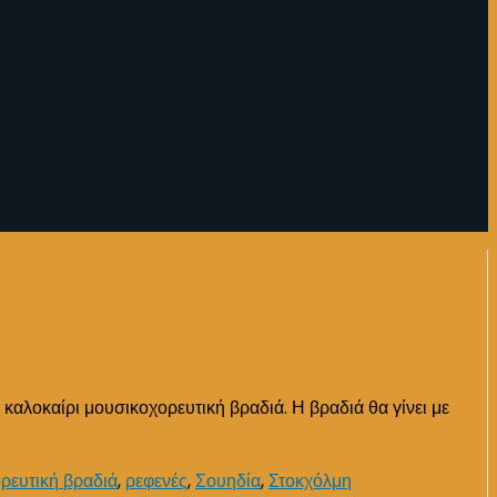
 καλοκαίρι μουσικοχορευτική βραδιά. Η βραδιά θα γίνει με
ρευτική βραδιά
,
ρεφενές
,
Σουηδία
,
Στοκχόλμη