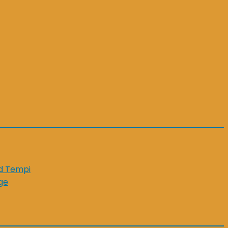
id Tempi
ge