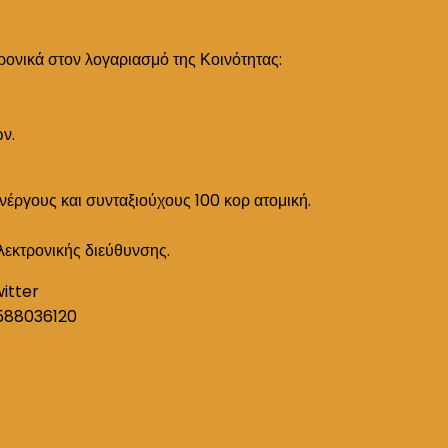
ρονικά στον λογαριασμό της Κοινότητας:
ών.
ανέργους και συνταξιούχους 100 κορ ατομική.
λεκτρονικής διεύθυνσης.
witter
588036120