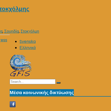
Στοκχόλμης
χα
,
Σουηδία
,
Στοκχόλμη
ress
Svenska
Ελληνικά
Search
Search
for:
Μέσα κοινωνικής δικτύωσης