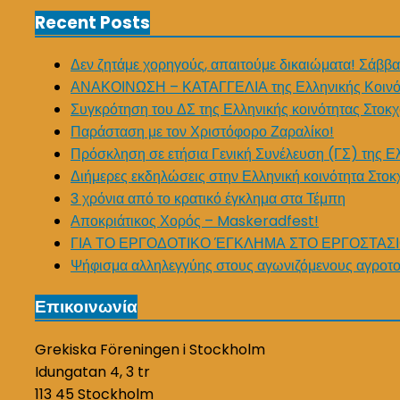
Recent Posts
Δεν ζητάμε χορηγούς, απαιτούμε δικαιώματα! Σάββα
ΑΝΑΚΟΙΝΩΣΗ – ΚΑΤΑΓΓΕΛΙΑ της Ελληνικής Κοινό
Συγκρότηση του ΔΣ της Ελληνικής κοινότητας Στοκχ
Παράσταση με τον Χριστόφορο Ζαραλίκο!
Πρόσκληση σε ετήσια Γενική Συνέλευση (ΓΣ) της Ε
Διήμερες εκδηλώσεις στην Ελληνική κοινότητα Στοκ
3 χρόνια από το κρατικό έγκλημα στα Τέμπη
Αποκριάτικος Χορός – Maskeradfest!
ΓΙΑ ΤΟ ΕΡΓΟΔΟΤΙΚΟ ΈΓΚΛΗΜΑ ΣΤΟ ΕΡΓΟΣΤΑΣΙ
Ψήφισμα αλληλεγγύης στους αγωνιζόμενους αγροτο
Επικοινωνία
Grekiska Föreningen i Stockholm
Idungatan 4, 3 tr
113 45 Stockholm