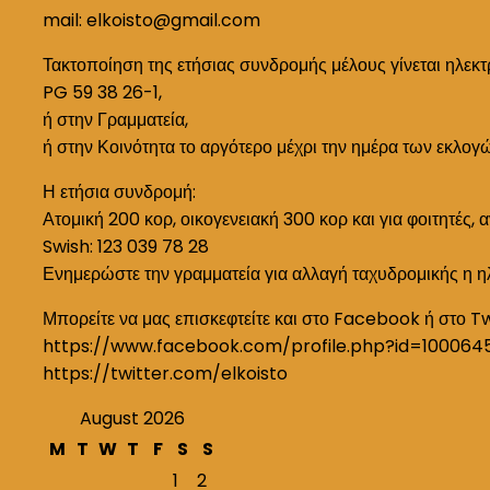
mail: elkoisto@gmail.com
Τακτοποίηση της ετήσιας συνδρομής μέλους γίνεται ηλεκτ
PG 59 38 26-1,
ή στην Γραμματεία,
ή στην Κοινότητα το αργότερο μέχρι την ημέρα των εκλογ
Η ετήσια συνδρομή:
Ατομική 200 κορ, οικογενειακή 300 κορ και για φοιτητές, 
Swish: 123 039 78 28
Ενημερώστε την γραμματεία για αλλαγή ταχυδρομικής η η
Μπορείτε να μας επισκεφτείτε και στο Facebook ή στο T
https://www.facebook.com/profile.php?id=100064
https://twitter.com/elkoisto
August 2026
M
T
W
T
F
S
S
1
2