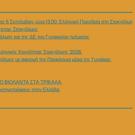
το 5 Σεπτέμβρη, ώρα 13.00, Ελληνική Πρεσβεία στη Στοκχόλμη
τητας Στοκχόλμης
όλμης και της ΔΕ του Γυναικείου τμήματος
λληνικής Κοινότητας Στοκχόλμης 2026.
χόλμης με αφορμή την Παγκόσμια μέρα της Γυναίκας.
Ο ΒΙΟΛΑΝΤΑ ΣΤΑ ΤΡΙΚΑΛΑ.
κτηνοτρόφους στην Ελλάδα.