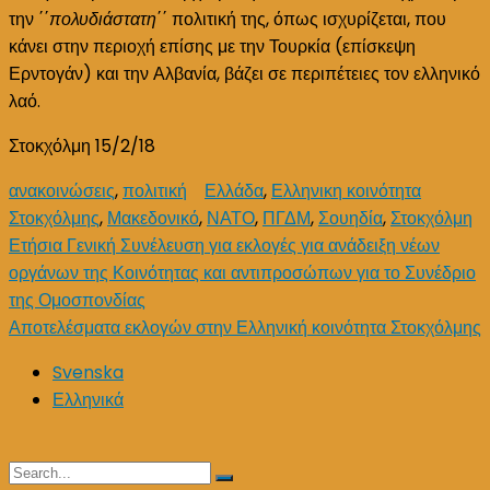
την ΄΄
πολυδιάστατη
΄΄ πολιτική της, όπως ισχυρίζεται, που
κάνει στην περιοχή επίσης με την Τουρκία (επίσκεψη
Ερντογάν) και την Αλβανία, βάζει σε περιπέτειες τον ελληνικό
λαό.
Στοκχόλμη 15/2/18
ανακοινώσεις
,
πολιτική
Ελλάδα
,
Ελληνικη κοινότητα
Στοκχόλμης
,
Μακεδονικό
,
ΝΑΤΟ
,
ΠΓΔΜ
,
Σουηδία
,
Στοκχόλμη
Post
Ετήσια Γενική Συνέλευση για εκλογές για ανάδειξη νέων
οργάνων της Κοινότητας και αντιπροσώπων για το Συνέδριο
navigation
της Ομοσπονδίας
Αποτελέσματα εκλογών στην Ελληνική κοινότητα Στοκχόλμης
Svenska
Ελληνικά
Search
Search