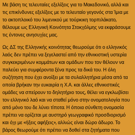
Στοκχόλμης
Με βάση τις τελευταίες εξελίξεις για το Μακεδονικό, αλλά και
για
τις επικίνδυνες εξελίξεις με το τελευταίο γεγονός στα Ίμια με
το
το ακτοπλοικό του λιμενικού με τούρκικη τορπιλάκατο,
Μακεδονικό
θέλουμε ως Ελληνική Κοινότητα Στοκχόλμης να εκφράσουμε
τις έντονες ανησυχίες μας.
Ως ΔΣ της Ελληνικής κοινότητας θεωρούμε ότι ο ελληνικός
λαός δεν πρέπει να ξεγελαστεί από την εθνικιστική υστερία
συγκεκριμένων κομμάτων και ομάδων που τον θέλουν να
παλεύει για συμφέροντα ξένα προς τα δικά του. Η όλη
συζήτηση που έχει ανοίξει με τα συλαλλητήρια μέσα από τα
οποία βρήκαν την ευκαιρία η Χ.Α. και άλλες εθνικιστικές
ομάδες να σπείρουν το δηλητήριο τους, θέλει να εγκλωβίσει
τον ελληνικό λαό και να σταθεί μόνο στην ονοματολογία που
από μόνο του δε λύνει τίποτα. Η όποια σύνθετη ονομασία
πρέπει να ορίζεται με αυστηρό γεωγραφικό προσδιορισμό
και όχι με «ήξεις αφήξεις», αλλιώς είναι δώρο άδωρο. Το
βάρος θεωρούμε ότι πρέπει να δοθεί στα ζητήματα που