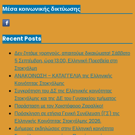
for:
Μέσα κοινωνικής δικτύωσης
Recent Posts
Δεν ζητάμε χορηγούς, απαιτούμε δικαιώματα! Σάββατο
5 Σεπτέμβρη, ώρα 13.00, Ελληνική Πρεσβεία στη
Στοκχόλμη
ΑΝΑΚΟΙΝΩΣΗ – ΚΑΤΑΓΓΕΛΙΑ της Ελληνικής
Κοινότητας Στοκχόλμης
Συγκρότηση του ΔΣ της Ελληνικής κοινότητας
Στοκχόλμης και της ΔΕ του Γυναικείου τμήματος
Παράσταση με τον Χριστόφορο Ζαραλίκο!
Πρόσκληση σε ετήσια Γενική Συνέλευση (ΓΣ) της
Ελληνικής Κοινότητας Στοκχόλμης 2026.
Διήμερες εκδηλώσεις στην Ελληνική κοινότητα