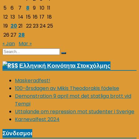
5
6
7
8
9
10
11
12
13
14
15
16
17
18
19
20
21
22
23
24
25
26
27
28
« Jan
Mar »
Search
Search
for:
Ελληνική Κοινότητα Στοκχόλμης
Maskeradfest!
100-årsdagen av Mikis Theodorakis födelse
Demonstration 9 april mot det statliga brott vid
Tempi
Uttalande om repression mot studenter i Sverige
Karnevalfest 2024
Σύνδεσμοι