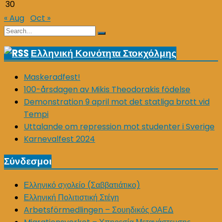
30
« Aug
Oct »
Search
Search
for:
Ελληνική Κοινότητα Στοκχόλμης
Maskeradfest!
100-årsdagen av Mikis Theodorakis födelse
Demonstration 9 april mot det statliga brott vid
Tempi
Uttalande om repression mot studenter i Sverige
Karnevalfest 2024
Σύνδεσμοι
Ελληνικό σχολείο (Σαββατιάτικο)
Ελληνική Πολιτιστική Στέγη
Arbetsförmedlingen – Σουηδικός ΟΑΕΔ