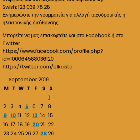
Swish: 123 039 78 28
Ενημερώστε την γραμματεία για αλλαγή ταχυδρομικής η
ηλεκτρονικής διεύθυνσης.
Μπορείτε να μας επισκεφτείτε και στο Facebook ή στο
Twitter
https://www.facebook.com/profile.php?
id=100064588036120
https://twitter.com/elkoisto
September 2019
M
T
W
T
F
S
S
1
2
3
4
5
6
7
8
9
10
11
12
13
14
15
16
17
18
19
20
21
22
23
24
25
26
27
28
29