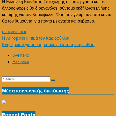
Η Ελληνική Κοινότητα Στοκχόλμης σε συνεργασία και με
άλλους φορείς θα διοργανώσει σύντομα εκδήλωση μνήμης
και τιμής γιά τον Καριοφύλλη. Όσοι τον γνώρισαν από κοντά
θα τον θυμούνται για πάντα με αγάπη και σεβασμό.
ανακοινώσεις
Post
Η Akropolis IF τιμά τον Καριοφύλλη!
Ενημέρωση για το κτηματολόγιο από την πρεσβεία
navigation
Svenska
Ελληνικά
Search
Search
for:
Μέσα κοινωνικής δικτύωσης
Recent Posts