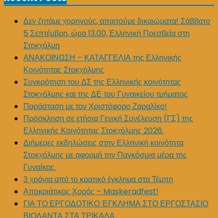
Δεν ζητάμε χορηγούς, απαιτούμε δικαιώματα! Σάββατο
5 Σεπτέμβρη, ώρα 13.00, Ελληνική Πρεσβεία στη
Στοκχόλμη
ΑΝΑΚΟΙΝΩΣΗ – ΚΑΤΑΓΓΕΛΙΑ της Ελληνικής
Κοινότητας Στοκχόλμης
Συγκρότηση του ΔΣ της Ελληνικής κοινότητας
Στοκχόλμης και της ΔΕ του Γυναικείου τμήματος
Παράσταση με τον Χριστόφορο Ζαραλίκο!
Πρόσκληση σε ετήσια Γενική Συνέλευση (ΓΣ) της
Ελληνικής Κοινότητας Στοκχόλμης 2026.
Διήμερες εκδηλώσεις στην Ελληνική κοινότητα
Στοκχόλμης με αφορμή την Παγκόσμια μέρα της
Γυναίκας.
3 χρόνια από το κρατικό έγκλημα στα Τέμπη
Αποκριάτικος Χορός – Maskeradfest!
ΓΙΑ ΤΟ ΕΡΓΟΔΟΤΙΚΟ ΈΓΚΛΗΜΑ ΣΤΟ ΕΡΓΟΣΤΑΣΙΟ
ΒΙΟΛΑΝΤΑ ΣΤΑ ΤΡΙΚΑΛΑ.