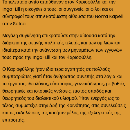
Το τελευταίο αντίο απηύθυναν στον Καριοφύλλη και την
και
Inga-Lill η οικογένειά τους, οι συγγενείς, οι φίλοι και οι
την
σύντροφοί τους στην κατάμεστη αίθουσα του Norra Kapell
Inga-
στην Solna.
Lill!
Μεγάλη συγκίνηση επικρατούσε στην αίθουσα κατά την
διάρκεια της σεμνής πολιτικής τελετής και των ομιλιών και
ιδιαίτερα κατά την ανάγνωση των μηνυμάτων των εγγονών
τους προς την Inga-Lill και τον Καριοφύλλη.
Ο Καριοφύλλης ήταν ιδιαίτερα αγαπητός σε πολλούς
συμπατριώτες γιατί ήταν άνθρωπος συνεπής στα λόγια και
τα έργα του, ιδεολόγος, εύστροφος, γενναιόδωρος, με βαθιές
θεωρητικές και ιστορικές γνώσεις, πιστός οπαδός και
θεωρητικός του διαλεκτικού υλισμού. Ήταν ενεργός ως το
τέλος, συμμετείχε στην ζωή της Κοινότητας, στις συνελεύσεις
και τις εκδηλώσεις της και ήταν μέλος της εξελεγκτικής της
επιτροπής.