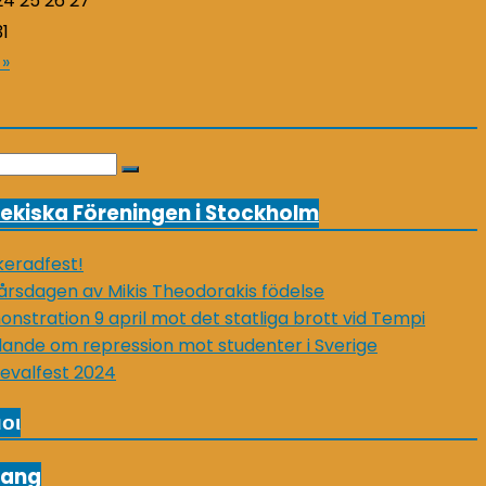
24
25
26
27
31
 »
Search
ekiska Föreningen i Stockholm
eradfest!
årsdagen av Mikis Theodorakis födelse
nstration 9 april mot det statliga brott vid Tempi
lande om repression mot studenter i Sverige
evalfest 2024
οι
ang