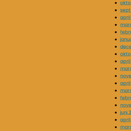
okto
sept
april
mars
febr
janu
dec
okto
april
mars
nov
april
mars
febr
nov
juni 
april
mars