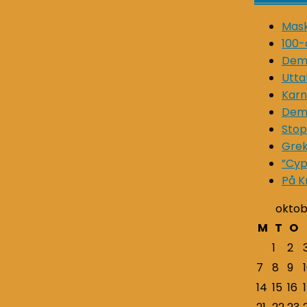
Mask
100-
Demo
Utta
Karn
Demo
Stop
Grek
”Cyp
På K
oktob
M
T
O
1
2
7
8
9
14
15
16