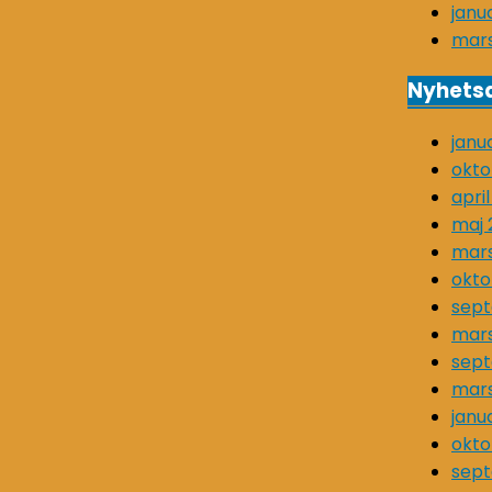
janu
mars
Nyhetsa
janu
okto
apri
maj 
mar
okto
sep
mars
sept
mars
janu
okto
sept