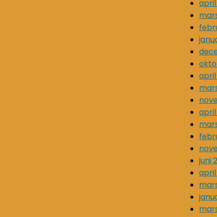
april
mars
febr
janu
dec
okto
april
mars
nov
april
mars
febr
nov
juni 
april
mars
janu
mars