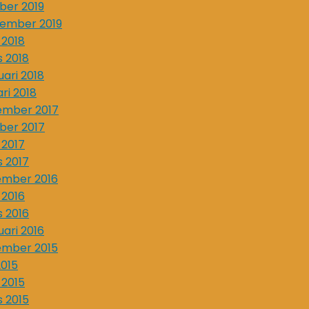
ber 2019
ember 2019
 2018
 2018
uari 2018
ari 2018
ember 2017
ber 2017
 2017
 2017
ember 2016
 2016
 2016
uari 2016
ember 2015
2015
 2015
 2015