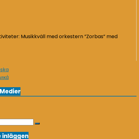
viteter: Musikkväll med orkestern ”Zorbas” med
nska
νικά
 Medier
Search
 inläggen