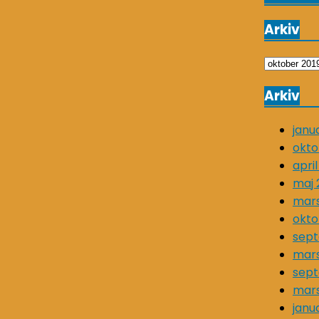
Arkiv
Arkiv
Arkiv
janu
okto
apri
maj 
mar
okto
sep
mars
sept
mars
janu