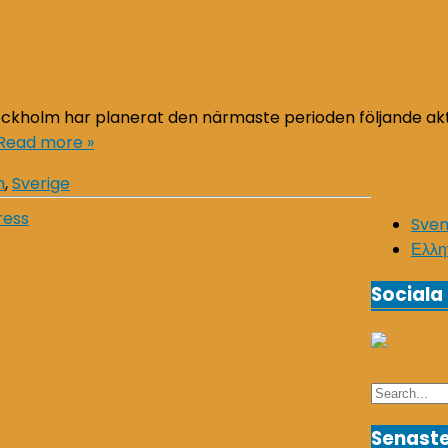
ckholm har planerat den närmaste perioden följande akti
Read more »
m
,
Sverige
ress
Sve
Ελλη
Sociala
Search
for:
Senaste