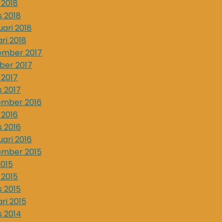
 2018
 2018
uari 2018
ari 2018
ember 2017
ber 2017
 2017
 2017
ember 2016
 2016
 2016
uari 2016
ember 2015
2015
 2015
 2015
ari 2015
 2014