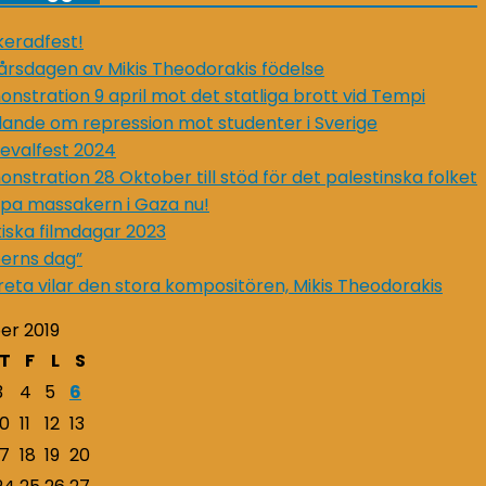
eradfest!
årsdagen av Mikis Theodorakis födelse
nstration 9 april mot det statliga brott vid Tempi
lande om repression mot studenter i Sverige
evalfest 2024
nstration 28 Oktober till stöd för det palestinska folket
pa massakern i Gaza nu!
iska filmdagar 2023
erns dag”
reta vilar den stora kompositören, Mikis Theodorakis
er 2019
T
F
L
S
3
4
5
6
10
11
12
13
17
18
19
20