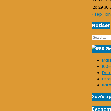
21
22
23
28
29
30
« sep
jan
Notiser
Search
for:
Gr
Mask
100-
Demo
Utta
Karn
Σύνδεσμ
Evenem