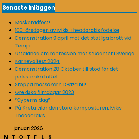
for:
Senaste inläggen
Maskeradfest!
100-årsdagen av Mikis Theodorakis födelse
Demonstration 9 april mot det statliga brott vid
Tempi
Uttalande om repression mot studenter i Sverige
Karnevalfest 2024
Demonstration 28 Oktober till stöd för det
palestinska folket
Stoppa massakern i Gaza nu!
Grekiska filmdagar 2023
”Cyperns dag”
På Kreta vilar den stora kompositören, Mikis
Theodorakis
januari 2026
M
T
O
T
F
L
S