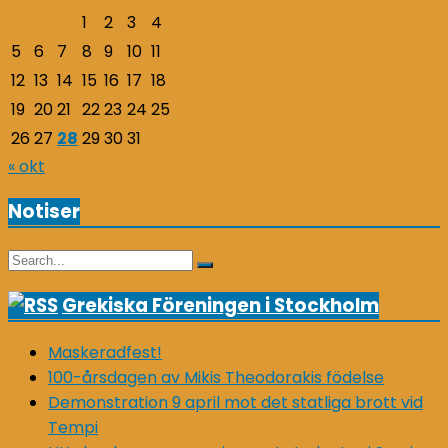
1
2
3
4
5
6
7
8
9
10
11
12
13
14
15
16
17
18
19
20
21
22
23
24
25
26
27
28
29
30
31
« okt
Notiser
Search
Search
for:
Grekiska Föreningen i Stockholm
Maskeradfest!
100-årsdagen av Mikis Theodorakis födelse
Demonstration 9 april mot det statliga brott vid
Tempi