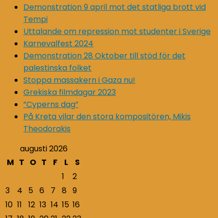
Demonstration 9 april mot det statliga brott vid
Tempi
Uttalande om repression mot studenter i Sverige
Karnevalfest 2024
Demonstration 28 Oktober till stöd för det
palestinska folket
Stoppa massakern i Gaza nu!
Grekiska filmdagar 2023
”Cyperns dag”
På Kreta vilar den stora kompositören, Mikis
Theodorakis
augusti 2026
M
T
O
T
F
L
S
1
2
3
4
5
6
7
8
9
10
11
12
13
14
15
16