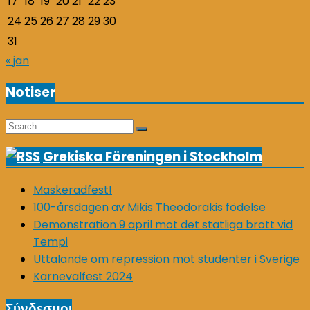
17
18
19
20
21
22
23
24
25
26
27
28
29
30
31
« jan
Notiser
Search
Search
for:
Grekiska Föreningen i Stockholm
Maskeradfest!
100-årsdagen av Mikis Theodorakis födelse
Demonstration 9 april mot det statliga brott vid
Tempi
Uttalande om repression mot studenter i Sverige
Karnevalfest 2024
Σύνδεσμοι