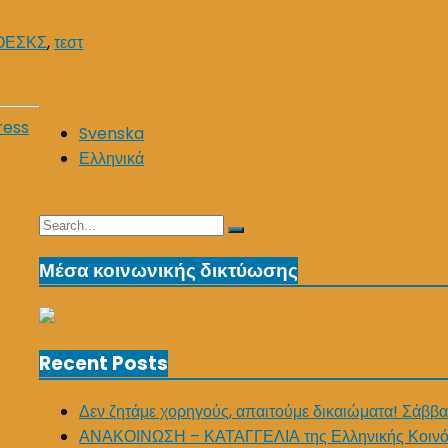
ΟΕΣΚΣ
,
τεστ
ress
Svenska
Ελληνικά
Search
Search
for:
Μέσα κοινωνικής δικτύωσης
Recent Posts
Δεν ζητάμε χορηγούς, απαιτούμε δικαιώματα! Σάββα
ΑΝΑΚΟΙΝΩΣΗ – ΚΑΤΑΓΓΕΛΙΑ της Ελληνικής Κοινό