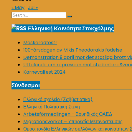
« May
Jul »
Search
Search
for:
Ελληνική Κοινότητα Στοκχόλμης
Maskeradfest!
100-årsdagen av Mikis Theodorakis födelse
Demonstration 9 april mot det statliga brott v
Uttalande om repression mot studenter i Sveri
Karnevalfest 2024
Σύνδεσμοι
Ελληνικό σχολείο (Σαββατιάτικο)
Ελληνική Πολιτιστική Στέγη
Arbetsförmedlingen – Σουηδικός ΟΑΕΔ
Migrationsverket – Υπηρεσία Μετανάστευσης
Ομοσπονδία Ελληνικών συλλόγων και κοινοτήτων 