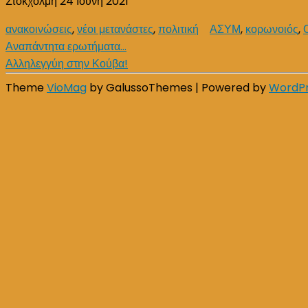
Στοκχόλμη 24 Ιούνη 2021
ανακοινώσεις
,
νέοι μετανάστες
,
πολιτική
ΑΣΥΜ
,
κορωνοιός
,
Post
Αναπάντητα ερωτήματα…
Αλληλεγγύη στην Κούβα!
navigation
Theme
VioMag
by GalussoThemes | Powered by
WordP