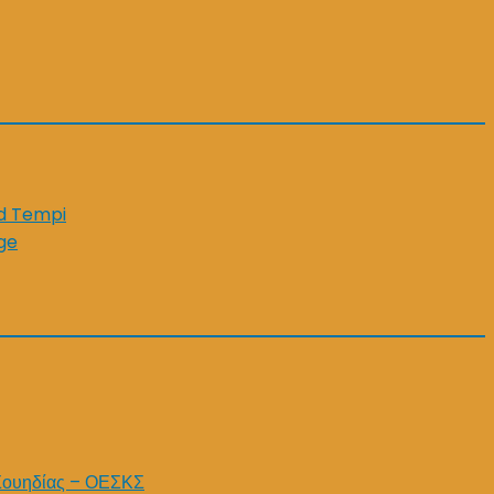
id Tempi
ge
Σουηδίας – ΟΕΣΚΣ