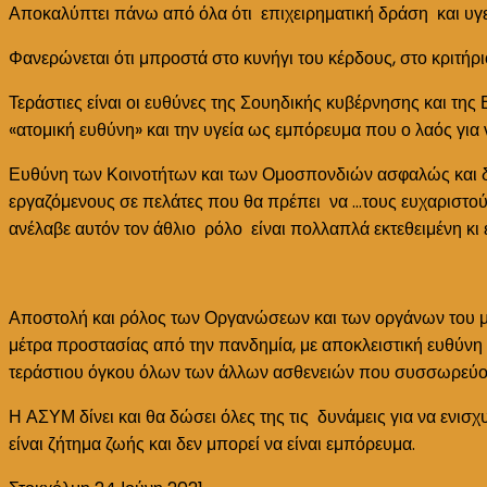
Αποκαλύπτει πάνω από όλα ότι επιχειρηματική δράση και υγε
αφορμή
την
Φανερώνεται ότι μπροστά στο κυνήγι του κέρδους, στο κριτήρ
υπόθεση
των
Τεράστιες είναι οι ευθύνες της Σουηδικής κυβέρνησης και τ
«μαϊμού»τεστ
«ατομική ευθύνη» και την υγεία ως εμπόρευμα που ο λαός για 
PCR
Ευθύνη των Κοινοτήτων και των Ομοσπονδιών ασφαλώς και δεν 
εργαζόμενους σε πελάτες που θα πρέπει να …τους ευχαριστού
ανέλαβε αυτόν τον άθλιο ρόλο είναι πολλαπλά εκτεθειμένη κι
Αποστολή και ρόλος των Οργανώσεων και των οργάνων του μετ
μέτρα προστασίας από την πανδημία, με αποκλειστική ευθύνη τ
τεράστιου όγκου όλων των άλλων ασθενειών που συσσωρεύοντ
Η ΑΣΥΜ δίνει και θα δώσει όλες της τις δυνάμεις για να ενι
είναι ζήτημα ζωής και δεν μπορεί να είναι εμπόρευμα.