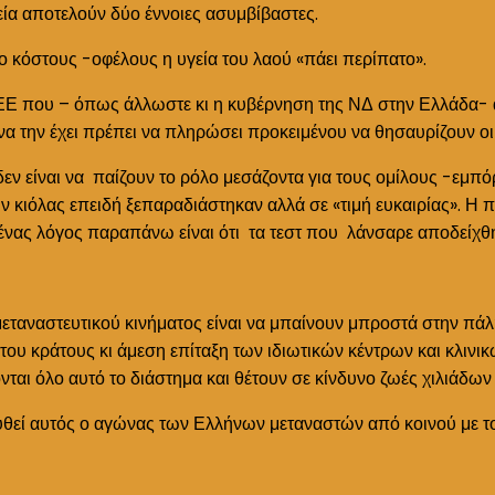
ία αποτελούν δύο έννοιες ασυμβίβαστες.
ιο κόστους -οφέλους η υγεία του λαού «πάει περίπατο».
ης ΕΕ που – όπως άλλωστε κι η κυβέρνηση της ΝΔ στην Ελλάδα-
να την έχει πρέπει να πληρώσει προκειμένου να θησαυρίζουν οι 
είναι να παίζουν το ρόλο μεσάζοντα για τους ομίλους -εμπόρο
ν κιόλας επειδή ξεπαραδιάστηκαν αλλά σε «τιμή ευκαιρίας». 
 ένας λόγος παραπάνω είναι ότι τα τεστ που λάνσαρε αποδείχθ
αναστευτικού κινήματος είναι να μπαίνουν μπροστά στην πάλη 
ου κράτους κι άμεση επίταξη των ιδιωτικών κέντρων και κλινικ
αι όλο αυτό το διάστημα και θέτουν σε κίνδυνο ζωές χιλιάδω
σχυθεί αυτός ο αγώνας των Ελλήνων μεταναστών από κοινού με τ