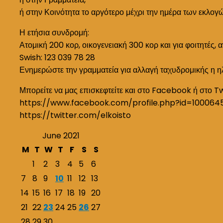
ή στην Κοινότητα το αργότερο μέχρι την ημέρα των εκλογ
Η ετήσια συνδρομή:
Ατομική 200 κορ, οικογενειακή 300 κορ και για φοιτητές, 
Swish: 123 039 78 28
Ενημερώστε την γραμματεία για αλλαγή ταχυδρομικής η η
Μπορείτε να μας επισκεφτείτε και στο Facebook ή στο T
https://www.facebook.com/profile.php?id=100064
https://twitter.com/elkoisto
June 2021
M
T
W
T
F
S
S
1
2
3
4
5
6
7
8
9
10
11
12
13
14
15
16
17
18
19
20
21
22
23
24
25
26
27
28
29
30