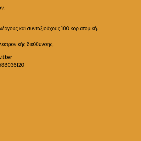
ών.
ανέργους και συνταξιούχους 100 κορ ατομική.
λεκτρονικής διεύθυνσης.
witter
588036120