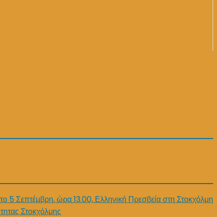
το 5 Σεπτέμβρη, ώρα 13.00, Ελληνική Πρεσβεία στη Στοκχόλμη
τητας Στοκχόλμης