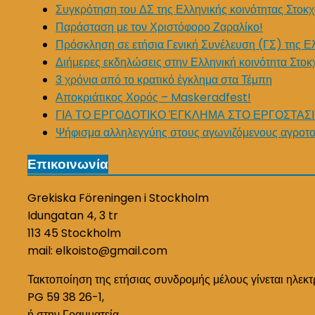
Συγκρότηση του ΔΣ της Ελληνικής κοινότητας Στοκχ
Παράσταση με τον Χριστόφορο Ζαραλίκο!
Πρόσκληση σε ετήσια Γενική Συνέλευση (ΓΣ) της Ε
Διήμερες εκδηλώσεις στην Ελληνική κοινότητα Στοκ
3 χρόνια από το κρατικό έγκλημα στα Τέμπη
Αποκριάτικος Χορός – Maskeradfest!
ΓΙΑ ΤΟ ΕΡΓΟΔΟΤΙΚΟ ΈΓΚΛΗΜΑ ΣΤΟ ΕΡΓΟΣΤΑΣΙ
Ψήφισμα αλληλεγγύης στους αγωνιζόμενους αγροτο
Επικοινωνία
Grekiska Föreningen i Stockholm
Idungatan 4, 3 tr
113 45 Stockholm
mail: elkoisto@gmail.com
Τακτοποίηση της ετήσιας συνδρομής μέλους γίνεται ηλεκτ
PG 59 38 26-1,
ή στην Γραμματεία,