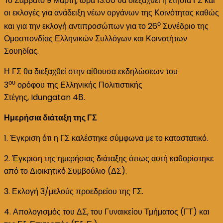
Το Σάββατο 9 Μάρτη, ώρα 13.00 θα διεξαχθεί η ετήσια ΓΣ και
Γενική
οι εκλογές για ανάδειξη νέων οργάνων της Κοινότητας καθώς
Συνέλευση
ο
και για την εκλογή αντιπροσώπων για το 26
Συνέδριο της
(ΓΣ)
Ομοσπονδίας Ελληνικών Συλλόγων και Κοινοτήτων
της
Σουηδίας.
Ελληνικής
Κοινότητας
Η ΓΣ θα διεξαχθεί στην αίθουσα εκδηλώσεων του
Στοκχόλμης
ου
3
ορόφου της Ελληνικής Πολιτιστικής
για
Στέγης, Idungatan 4Β.
το
Ημερήσια διάταξη της ΓΣ
2024.
1. Έγκριση ότι η ΓΣ καλέστηκε σύμφωνα με το καταστατικό.
2. Έγκριση της ημερήσιας διάταξης όπως αυτή καθορίστηκε
από το Διοικητικό Συμβούλιο (ΔΣ).
3. Εκλογή 3/μελούς προεδρείου της ΓΣ.
4. Απολογισμός του ΔΣ, του Γυναικείου Τμήματος (ΓΤ) και