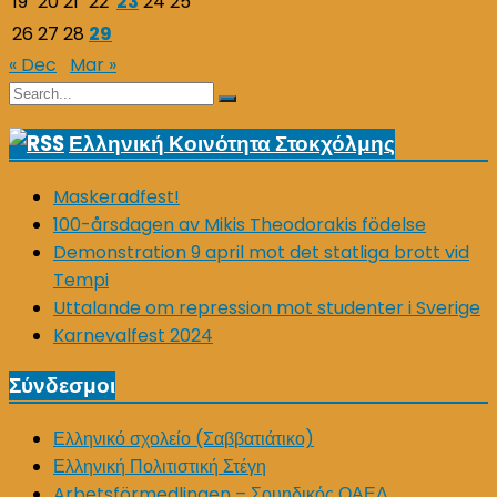
19
20
21
22
23
24
25
26
27
28
29
« Dec
Mar »
Search
Search
for:
Ελληνική Κοινότητα Στοκχόλμης
Maskeradfest!
100-årsdagen av Mikis Theodorakis födelse
Demonstration 9 april mot det statliga brott vid
Tempi
Uttalande om repression mot studenter i Sverige
Karnevalfest 2024
Σύνδεσμοι
Ελληνικό σχολείο (Σαββατιάτικο)
Ελληνική Πολιτιστική Στέγη
Arbetsförmedlingen – Σουηδικός ΟΑΕΔ