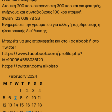
Ατομική 200 κορ, οικογενειακή 300 κορ και για φοιτητές,
ανέργους και συνταξιούχους 100 κορ ατομική.
Swish: 123 039 78 28
Ενημερώστε την γραμματεία για αλλαγή ταχυδρομικής η
ηλεκτρονικής διεύθυνσης.
Μπορείτε να μας επισκεφτείτε και στο Facebook ή στο
Twitter
https://www.facebook.com/profile.php?
id=100064588036120
https://twitter.com/elkoisto
February 2024
M
T
W
T
F
S
S
1
2
3
4
5
6
7
8
9
10
11
12
13
14
15
16
17
18