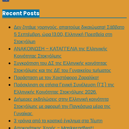
Recent Posts
Δεν ζητάμε χορηγούς, απαιτούμε δικαιώματα! Σάββατο
5 Σεπτέμβρη, ώρα 13.00, Ελληνική Πρεσβεία στη
Στοκχόλμη
ΑΝΑΚΟΙΝΩΣΗ – ΚΑΤΑΓΓΕΛΙΑ της Ελληνικής
Κοινότητας Στοκχόλμης
Συγκρότηση του ΔΣ της Ελληνικής κοινότητας
Στοκχόλμης και της ΔΕ του Γυναικείου τμήματος
Παράσταση με τον Χριστόφορο Ζαραλίκο!
Πρόσκληση σε ετήσια Γενική Συνέλευση (ΓΣ) της
Ελληνικής Κοινότητας Στοκχόλμης 2026.
Διήμερες εκδηλώσεις στην Ελληνική κοινότητα
Στοκχόλμης με αφορμή την Παγκόσμια μέρα της
Γυναίκας.
3 χρόνια από το κρατικό έγκλημα στα Τέμπη
Αποκριάτικος Χορός – Maskeradfest!