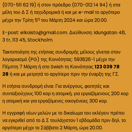
(070-511 62 19) ή στον πρόεδρο (070-012 14 94) ή στα
μέλη του Δ Σ ή ταχυδρομικά ή και με e-mail το αργότερο
η
μέχρι την Τρίτη 5
του Μάρτη 2024 και ώρα 20.00.
E-post: elkoisto@gmail.com. Διεύθυνση: Idungatan 4Β,
3 tr, 113 45, Stockholm.
Τακτοποίηση της ετήσιας συνδρομής μέλους γίνεται στον
λογαριασμό (PG) της Κοινότητας: 593826-1 μέχρι την
Πέμπτη 7 Μάρτη ή στο Swish τη Κοινότητας
123 039 78
28
ή και με μετρητά το αργότερο πριν την έναρξη της ΓΣ.
Η ετήσια συνδρομή είναι: Για ανέργους, φοιτητές και
συνταξιούχους 100 κορ η ατομική, για εργαζόμενους 200 κορ
η ατομική και για εργαζόμενες οικογένειες 300 κορ.
Η εγγραφή νέων μελών με το δικαίωμα του εκλέγειν πρέπει
να εγκριθεί από το Δ Σ τουλάχιστον 1 εβδομάδα πριν δηλ. το
αργότερο μέχρι το Σάββατο 2 Μάρτη, ώρα 20.00.