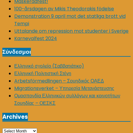
Maskeradfest!
100-årsdagen av Mikis Theodorakis födelse
Demonstration 9 april mot det statliga brott vid
Tempi
Uttalande om repression mot studenter i Sverige
Karnevalfest 2024
Σύνδεσμοι
Ελληνικό σχολείο (Σαββατιάτικο)
Ελληνική Πολιτιστική Στέγη
Arbetsförmedlingen – Σουηδικός ΟΑΕΔ
Migrationsverket – Υπηρεσία Μετανάστευσης
Ομοσπονδία Ελληνικών συλλόγων και κοινοτήτων
Σουηδίας – ΟΕΣΚΣ
Archives
Archives