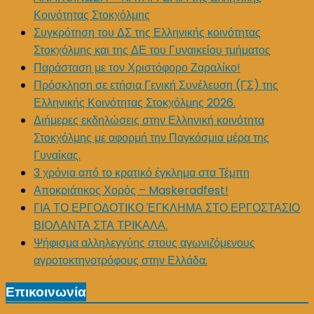
Κοινότητας Στοκχόλμης
Συγκρότηση του ΔΣ της Ελληνικής κοινότητας
Στοκχόλμης και της ΔΕ του Γυναικείου τμήματος
Παράσταση με τον Χριστόφορο Ζαραλίκο!
Πρόσκληση σε ετήσια Γενική Συνέλευση (ΓΣ) της
Ελληνικής Κοινότητας Στοκχόλμης 2026.
Διήμερες εκδηλώσεις στην Ελληνική κοινότητα
Στοκχόλμης με αφορμή την Παγκόσμια μέρα της
Γυναίκας.
3 χρόνια από το κρατικό έγκλημα στα Τέμπη
Αποκριάτικος Χορός – Maskeradfest!
ΓΙΑ ΤΟ ΕΡΓΟΔΟΤΙΚΟ ΈΓΚΛΗΜΑ ΣΤΟ ΕΡΓΟΣΤΑΣΙΟ
ΒΙΟΛΑΝΤΑ ΣΤΑ ΤΡΙΚΑΛΑ.
Ψήφισμα αλληλεγγύης στους αγωνιζόμενους
αγροτοκτηνοτρόφους στην Ελλάδα.
Επικοινωνία