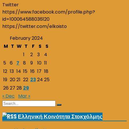
Twitter
https://www.facebook.com/profile.php?
id=100064588036120
https://twitter.com/elkoisto
February 2024
M
T
W
T
F
S
S
1
2
3
4
5
6
7
8
9
10
11
12
13
14
15
16
17
18
19
20
21
22
23
24
25
26
27
28
29
« Dec
Mar »
Search
Search
for:
Ελληνική Κοινότητα Στοκχόλμης