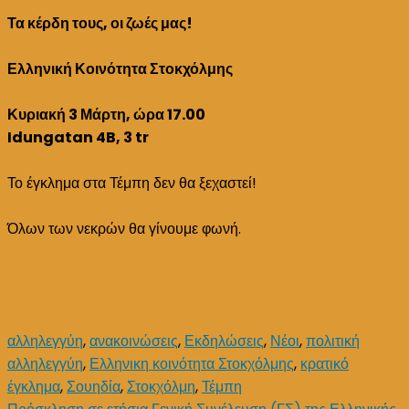
οι
Τα κέρδη τους, οι ζωές μας!
ζωές
μας!
Ελληνική Κοινότητα Στοκχόλμης
Ένας
χρόνος
Κυριακή 3 Μάρτη, ώρα 17.00
από
Idungatan 4B, 3 tr
το
κρατικό
Το έγκλημα στα Τέμπη δεν θα ξεχαστεί!
έγκλημα
στα
Όλων των νεκρών θα γίνουμε φωνή.
Τέμπη.
αλληλεγγύη
,
ανακοινώσεις
,
Εκδηλώσεις
,
Νέοι
,
πολιτική
αλληλεγγύη
,
Ελληνικη κοινότητα Στοκχόλμης
,
κρατικό
έγκλημα
,
Σουηδία
,
Στοκχόλμη
,
Τέμπη