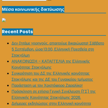
Search
for:
Μέσα κοινωνικής δικτύωσης
Recent Posts
Δεν ζητάμε χορηγούς, απαιτούμε δικαιώματα! Σάββατο
5 Σεπτέμβρη, ώρα 13.00, Ελληνική Πρεσβεία στη
Στοκχόλμη
ΑΝΑΚΟΙΝΩΣΗ – ΚΑΤΑΓΓΕΛΙΑ της Ελληνικής
Κοινότητας Στοκχόλμης
Συγκρότηση του ΔΣ της Ελληνικής κοινότητας
Στοκχόλμης και της ΔΕ του Γυναικείου τμήματος
Παράσταση με τον Χριστόφορο Ζαραλίκο!
Πρόσκληση σε ετήσια Γενική Συνέλευση (ΓΣ) της
Ελληνικής Κοινότητας Στοκχόλμης 2026.
Διήμερες εκδηλώσεις στην Ελληνική κοινότητα