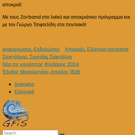
16
αποκριά!
Μάρτη
Με τους Zorband στο λαϊκό και αποκριάτικο πρόγραμμα και
ώρα
με τον Γιώργο Τσιφτελίδη στα ποντιακά!
18.00
ανακοινώσεις
,
Εκδηλώσεις
Αποκριές
,
Ελληνικη κοινότητα
Στοκχόλμης
,
Σουηδία
,
Στοκχόλμη
Post
Νέα της κοινότητας Φλεβάρης 2024
Έξοδος Μεσολογγίου, Απρίλης 1826
navigation
Svenska
Ελληνικά
Search