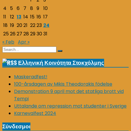
4
5
6
7
8
9
10
11
12
13
14
15
16
17
18
19
20
21
22
23
24
25
26
27
28
29
30
31
« Feb
Apr »
Search
Search
for:
Ελληνική Κοινότητα Στοκχόλμης
Maskeradfest!
100-årsdagen av Mikis Theodorakis födelse
Demonstration 9 april mot det statliga brott vid
Tempi
Uttalande om repression mot studenter i Sverige
Karnevalfest 2024
Σύνδεσμοι