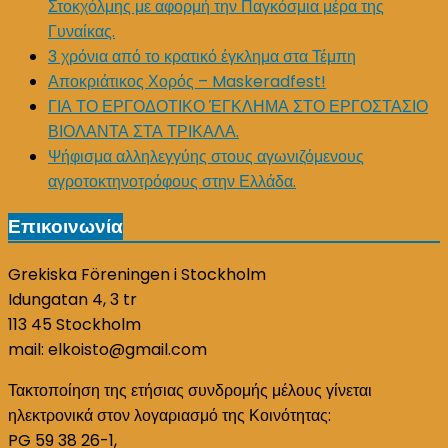
Στοκχόλμης με αφορμή την Παγκόσμια μέρα της
Γυναίκας.
3 χρόνια από το κρατικό έγκλημα στα Τέμπη
Αποκριάτικος Χορός – Maskeradfest!
ΓΙΑ ΤΟ ΕΡΓΟΔΟΤΙΚΟ ΈΓΚΛΗΜΑ ΣΤΟ ΕΡΓΟΣΤΑΣΙΟ
ΒΙΟΛΑΝΤΑ ΣΤΑ ΤΡΙΚΑΛΑ.
Ψήφισμα αλληλεγγύης στους αγωνιζόμενους
αγροτοκτηνοτρόφους στην Ελλάδα.
Επικοινωνία
Grekiska Föreningen i Stockholm
Idungatan 4, 3 tr
113 45 Stockholm
mail: elkoisto@gmail.com
Τακτοποίηση της ετήσιας συνδρομής μέλους γίνεται
ηλεκτρονικά στον λογαριασμό της Κοινότητας:
PG 59 38 26-1,