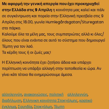
έγκλημα
Με αφορμή την γενική απεργία που έχει προκηρυχθεί
στα
στην Ελλάδα στις 9 Απρίλη
η κοινότητα μας καλεί και πάλι
Τέμπη
σε συγκέντρωση και πορεία στην Ελληνική πρεσβεία στις 9
9/4
Απρίλη στις 18.00, γωνία Humlegårdsgatan/Sturegatan
κι
στο πάρκο.
ώρα
Καλούμε όλα τα μέλη μας, τους συμπατριώτες αλλά κι όλες/
18.00
όλους που είναι ενάντια σε αυτό το σύστημα που δημιουργεί
Τέμπη για τον λαό.
Τα κέρδη τους ή οι ζωές μας!
Η Ελληνική κοινότητα έχει ζητήσει άδεια και υπάρχει
περίπτωση να υπάρξει αλλαγή στην τοποθεσία κι ώρα. Αν
γίνει κάτι τέτοιο θα ενημερώσουμε άμεσα.
αλληλεγγύη
,
ανακοινώσεις
,
πολιτική
αλληλεγγύη
,
διαδήλωση
,
Ελληνικη κοινότητα Στοκχόλμης
,
κρατικό
έγκλημα
,
Σουηδία
,
Στοκχόλμη
,
Τέμπη