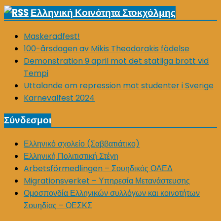
for:
Ελληνική Κοινότητα Στοκχόλμης
Maskeradfest!
100-årsdagen av Mikis Theodorakis födelse
Demonstration 9 april mot det statliga brott vid
Tempi
Uttalande om repression mot studenter i Sverige
Karnevalfest 2024
Σύνδεσμοι
Ελληνικό σχολείο (Σαββατιάτικο)
Ελληνική Πολιτιστική Στέγη
Arbetsförmedlingen – Σουηδικός ΟΑΕΔ
Migrationsverket – Υπηρεσία Μετανάστευσης
Ομοσπονδία Ελληνικών συλλόγων και κοινοτήτων
Σουηδίας – ΟΕΣΚΣ