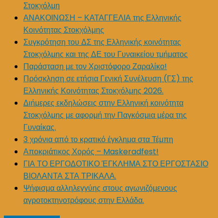
Στοκχόλμη
ΑΝΑΚΟΙΝΩΣΗ – ΚΑΤΑΓΓΕΛΙΑ της Ελληνικής
Κοινότητας Στοκχόλμης
Συγκρότηση του ΔΣ της Ελληνικής κοινότητας
Στοκχόλμης και της ΔΕ του Γυναικείου τμήματος
Παράσταση με τον Χριστόφορο Ζαραλίκο!
Πρόσκληση σε ετήσια Γενική Συνέλευση (ΓΣ) της
Ελληνικής Κοινότητας Στοκχόλμης 2026.
Διήμερες εκδηλώσεις στην Ελληνική κοινότητα
Στοκχόλμης με αφορμή την Παγκόσμια μέρα της
Γυναίκας.
3 χρόνια από το κρατικό έγκλημα στα Τέμπη
Αποκριάτικος Χορός – Maskeradfest!
ΓΙΑ ΤΟ ΕΡΓΟΔΟΤΙΚΟ ΈΓΚΛΗΜΑ ΣΤΟ ΕΡΓΟΣΤΑΣΙΟ
ΒΙΟΛΑΝΤΑ ΣΤΑ ΤΡΙΚΑΛΑ.
Ψήφισμα αλληλεγγύης στους αγωνιζόμενους
αγροτοκτηνοτρόφους στην Ελλάδα.