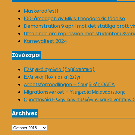
Maskeradfest!
100-årsdagen av Mikis Theodorakis födelse
Demonstration 9 april mot det statliga brott v
Uttalande om repression mot studenter i Sveri
Karnevalfest 2024
Σύνδεσμοι
Ελληνικό σχολείο (Σαββατιάτικο)
Ελληνική Πολιτιστική Στέγη
Arbetsförmedlingen – Σουηδικός ΟΑΕΔ
Migrationsverket – Υπηρεσία Μετανάστευσης
Ομοσπονδία Ελληνικών συλλόγων και κοινοτήτων 
Archives
Archives