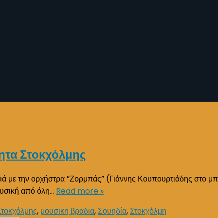
τητα Στοκχόλμης
ιά με την ορχήστρα ”Ζορμπάς” (Γιάννης Κουπουρτιάδης στο μπ
ουσική από όλη…
Read more »
Στοκχόλμης
,
μουσικη βραδια
,
Σουηδία
,
Στοκχόλμη