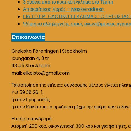
3 χρόνια από το κρατικό έγκλημα στα Τέμπη
Αποκριάτικος Χορός – Maskeradfest!
ΓΙΑ ΤΟ ΕΡΓΟΔΟΤΙΚΟ ΈΓΚΛΗΜΑ ΣΤΟ ΕΡΓΟΣΤΑΣΙ
Ψήφισμα αλληλεγγύης στους αγωνιζόμενους αγροτο
Επικοινωνία
Grekiska Föreningen i Stockholm
Idungatan 4, 3 tr
113 45 Stockholm
mail: elkoisto@gmail.com
Τακτοποίηση της ετήσιας συνδρομής μέλους γίνεται ηλεκτ
PG 59 38 26-1,
ή στην Γραμματεία,
ή στην Κοινότητα το αργότερο μέχρι την ημέρα των εκλογ
Η ετήσια συνδρομή:
Ατομική 200 κορ, οικογενειακή 300 κορ και για φοιτητές, 