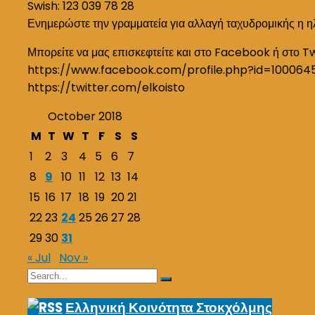
Swish: 123 039 78 28
Ενημερώστε την γραμματεία για αλλαγή ταχυδρομικής η η
Μπορείτε να μας επισκεφτείτε και στο Facebook ή στο T
https://www.facebook.com/profile.php?id=100064
https://twitter.com/elkoisto
October 2018
M
T
W
T
F
S
S
1
2
3
4
5
6
7
8
9
10
11
12
13
14
15
16
17
18
19
20
21
22
23
24
25
26
27
28
29
30
31
« Jul
Nov »
Search
Search
for:
Ελληνική Κοινότητα Στοκχόλμης