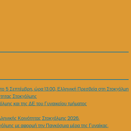
το 5 Σεπτέμβρη, ώρα 13.00, Ελληνική Πρεσβεία στη Στοκχόλμη
τητας Στοκχόλμης
όλμης και της ΔΕ του Γυναικείου τμήματος
λληνικής Κοινότητας Στοκχόλμης 2026.
χόλμης με αφορμή την Παγκόσμια μέρα της Γυναίκας.