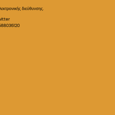
λεκτρονικής διεύθυνσης.
witter
588036120