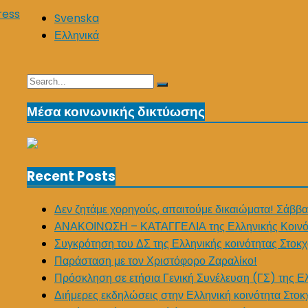
ress
Svenska
Ελληνικά
Search
Search
for:
Μέσα κοινωνικής δικτύωσης
Recent Posts
Δεν ζητάμε χορηγούς, απαιτούμε δικαιώματα! Σάββα
ΑΝΑΚΟΙΝΩΣΗ – ΚΑΤΑΓΓΕΛΙΑ της Ελληνικής Κοινό
Συγκρότηση του ΔΣ της Ελληνικής κοινότητας Στοκχ
Παράσταση με τον Χριστόφορο Ζαραλίκο!
Πρόσκληση σε ετήσια Γενική Συνέλευση (ΓΣ) της Ε
Διήμερες εκδηλώσεις στην Ελληνική κοινότητα Στοκ