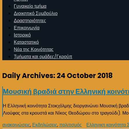
Γυναικείο τμήμα
Διοικητικό Συμβούλιο
Δραστηριότητες
Επικοινωνία
Ιστορικό
Καταστατικό
Νέα της Κοινότητας
Τμήματα και ομάδες/Γκρούπ
Daily Archives:
24 October 2018
Μουσική βραδιά στην Ελληνική κοινό
Η Ελληνική κοινότητα Στοκχόλμης διοργανώνει Μουσική βραδ
Λιούφας στα κρουστά και Νίκος Θεοδώρου στο τραγούδι). Μ
ανακοινώσεις
,
Εκδηλώσεις
,
πολιτισμός
Ελληνικη κοινότητα 