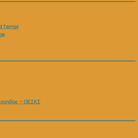
id Tempi
ge
Σουηδίας – ΟΕΣΚΣ