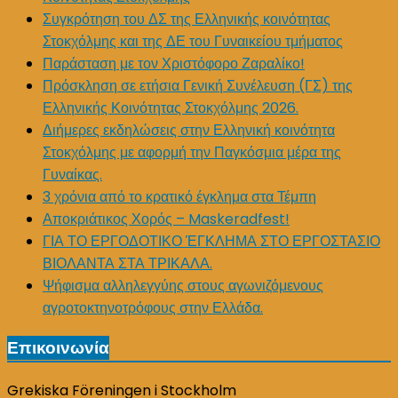
Συγκρότηση του ΔΣ της Ελληνικής κοινότητας
Στοκχόλμης και της ΔΕ του Γυναικείου τμήματος
Παράσταση με τον Χριστόφορο Ζαραλίκο!
Πρόσκληση σε ετήσια Γενική Συνέλευση (ΓΣ) της
Ελληνικής Κοινότητας Στοκχόλμης 2026.
Διήμερες εκδηλώσεις στην Ελληνική κοινότητα
Στοκχόλμης με αφορμή την Παγκόσμια μέρα της
Γυναίκας.
3 χρόνια από το κρατικό έγκλημα στα Τέμπη
Αποκριάτικος Χορός – Maskeradfest!
ΓΙΑ ΤΟ ΕΡΓΟΔΟΤΙΚΟ ΈΓΚΛΗΜΑ ΣΤΟ ΕΡΓΟΣΤΑΣΙΟ
ΒΙΟΛΑΝΤΑ ΣΤΑ ΤΡΙΚΑΛΑ.
Ψήφισμα αλληλεγγύης στους αγωνιζόμενους
αγροτοκτηνοτρόφους στην Ελλάδα.
Επικοινωνία
Grekiska Föreningen i Stockholm