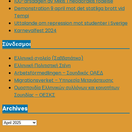
100-årsdagen av Mikis Theodorakis födelse
Demonstration 9 april mot det statliga brott vid
Tempi
Uttalande om repression mot studenter i Sverige
Karnevalfest 2024
Σύνδεσμοι
Ελληνικό σχολείο (Σαββατιάτικο)
Ελληνική Πολιτιστική Στέγη
Arbetsförmedlingen – Σουηδικός ΟΑΕΔ
Migrationsverket – Υπηρεσία Μετανάστευσης
Ομοσπονδία Ελληνικών συλλόγων και κοινοτήτων
Σουηδίας – ΟΕΣΚΣ
Archives
Archives