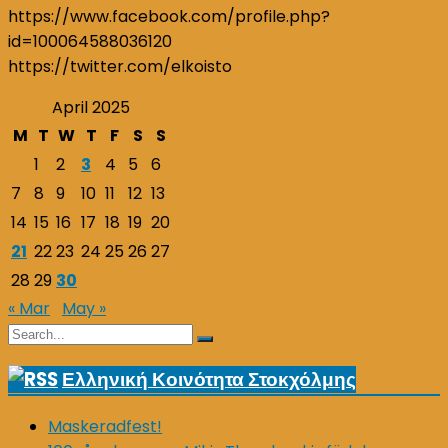
https://www.facebook.com/profile.php?
id=100064588036120
https://twitter.com/elkoisto
April 2025
M
T
W
T
F
S
S
1
2
3
4
5
6
7
8
9
10
11
12
13
14
15
16
17
18
19
20
21
22
23
24
25
26
27
28
29
30
« Mar
May »
Search
Search
for:
Ελληνική Κοινότητα Στοκχόλμης
Maskeradfest!