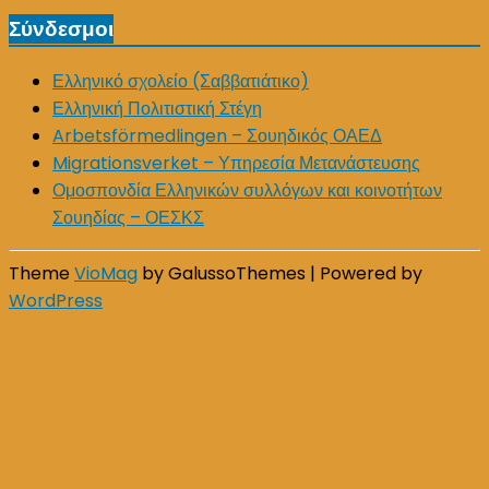
Σύνδεσμοι
Ελληνικό σχολείο (Σαββατιάτικο)
Ελληνική Πολιτιστική Στέγη
Arbetsförmedlingen – Σουηδικός ΟΑΕΔ
Migrationsverket – Υπηρεσία Μετανάστευσης
Ομοσπονδία Ελληνικών συλλόγων και κοινοτήτων
Σουηδίας – ΟΕΣΚΣ
Theme
VioMag
by GalussoThemes | Powered by
WordPress