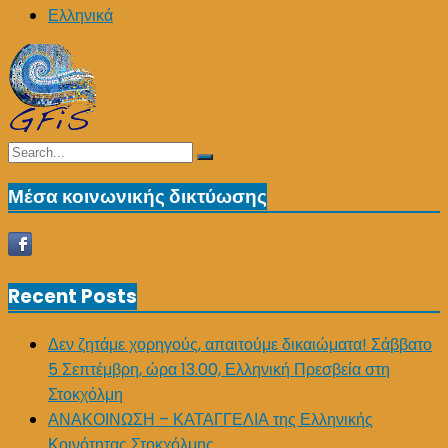
Ελληνικά
Search
Search
for:
Μέσα κοινωνικής δικτύωσης
Recent Posts
Δεν ζητάμε χορηγούς, απαιτούμε δικαιώματα! Σάββατο
5 Σεπτέμβρη, ώρα 13.00, Ελληνική Πρεσβεία στη
Στοκχόλμη
ΑΝΑΚΟΙΝΩΣΗ – ΚΑΤΑΓΓΕΛΙΑ της Ελληνικής
Κοινότητας Στοκχόλμης