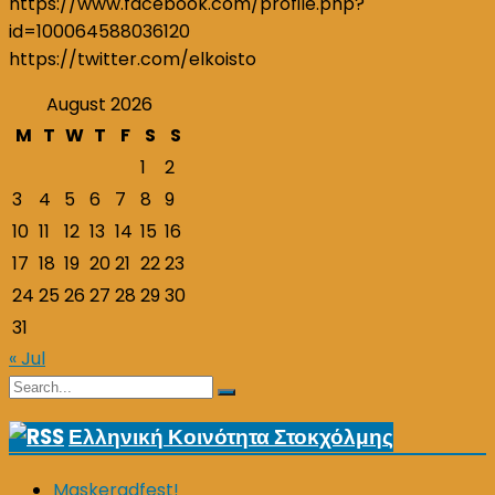
https://www.facebook.com/profile.php?
id=100064588036120
https://twitter.com/elkoisto
August 2026
M
T
W
T
F
S
S
1
2
3
4
5
6
7
8
9
10
11
12
13
14
15
16
17
18
19
20
21
22
23
24
25
26
27
28
29
30
31
« Jul
Search
Search
for:
Ελληνική Κοινότητα Στοκχόλμης
Maskeradfest!