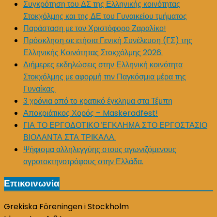
Συγκρότηση του ΔΣ της Ελληνικής κοινότητας
Στοκχόλμης και της ΔΕ του Γυναικείου τμήματος
Παράσταση με τον Χριστόφορο Ζαραλίκο!
Πρόσκληση σε ετήσια Γενική Συνέλευση (ΓΣ) της
Ελληνικής Κοινότητας Στοκχόλμης 2026.
Διήμερες εκδηλώσεις στην Ελληνική κοινότητα
Στοκχόλμης με αφορμή την Παγκόσμια μέρα της
Γυναίκας.
3 χρόνια από το κρατικό έγκλημα στα Τέμπη
Αποκριάτικος Χορός – Maskeradfest!
ΓΙΑ ΤΟ ΕΡΓΟΔΟΤΙΚΟ ΈΓΚΛΗΜΑ ΣΤΟ ΕΡΓΟΣΤΑΣΙΟ
ΒΙΟΛΑΝΤΑ ΣΤΑ ΤΡΙΚΑΛΑ.
Ψήφισμα αλληλεγγύης στους αγωνιζόμενους
αγροτοκτηνοτρόφους στην Ελλάδα.
Επικοινωνία
Grekiska Föreningen i Stockholm