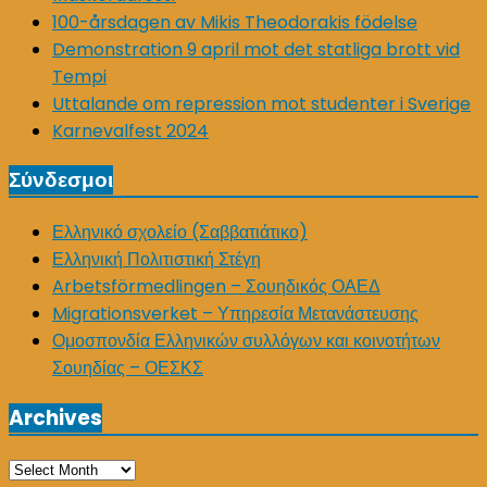
100-årsdagen av Mikis Theodorakis födelse
Demonstration 9 april mot det statliga brott vid
Tempi
Uttalande om repression mot studenter i Sverige
Karnevalfest 2024
Σύνδεσμοι
Ελληνικό σχολείο (Σαββατιάτικο)
Ελληνική Πολιτιστική Στέγη
Arbetsförmedlingen – Σουηδικός ΟΑΕΔ
Migrationsverket – Υπηρεσία Μετανάστευσης
Ομοσπονδία Ελληνικών συλλόγων και κοινοτήτων
Σουηδίας – ΟΕΣΚΣ
Archives
Archives