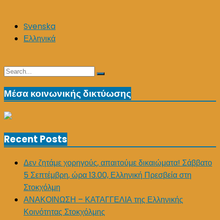
Svenska
Ελληνικά
Search
Search
for:
Μέσα κοινωνικής δικτύωσης
Recent Posts
Δεν ζητάμε χορηγούς, απαιτούμε δικαιώματα! Σάββατο
5 Σεπτέμβρη, ώρα 13.00, Ελληνική Πρεσβεία στη
Στοκχόλμη
ΑΝΑΚΟΙΝΩΣΗ – ΚΑΤΑΓΓΕΛΙΑ της Ελληνικής
Κοινότητας Στοκχόλμης