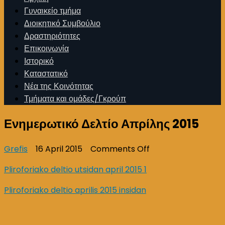
Γυναικείο τμήμα
Διοικητικό Συμβούλιο
Δραστηριότητες
Επικοινωνία
Ιστορικό
Καταστατικό
Νέα της Κοινότητας
Τμήματα και ομάδες/Γκρούπ
Ενημερωτικό Δελτίο Απρίλης 2015
on
Grefis
16 April 2015
Comments Off
Ενημερωτικό
Pliroforiako deltio utsidan april 2015 1
Δελτίο
Απρίλης
Pliroforiako deltio aprilis 2015 insidan
2015