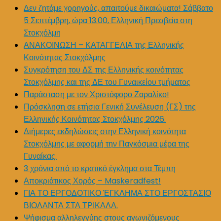
Δεν ζητάμε χορηγούς, απαιτούμε δικαιώματα! Σάββατο
5 Σεπτέμβρη, ώρα 13.00, Ελληνική Πρεσβεία στη
Στοκχόλμη
ΑΝΑΚΟΙΝΩΣΗ – ΚΑΤΑΓΓΕΛΙΑ της Ελληνικής
Κοινότητας Στοκχόλμης
Συγκρότηση του ΔΣ της Ελληνικής κοινότητας
Στοκχόλμης και της ΔΕ του Γυναικείου τμήματος
Παράσταση με τον Χριστόφορο Ζαραλίκο!
Πρόσκληση σε ετήσια Γενική Συνέλευση (ΓΣ) της
Ελληνικής Κοινότητας Στοκχόλμης 2026.
Διήμερες εκδηλώσεις στην Ελληνική κοινότητα
Στοκχόλμης με αφορμή την Παγκόσμια μέρα της
Γυναίκας.
3 χρόνια από το κρατικό έγκλημα στα Τέμπη
Αποκριάτικος Χορός – Maskeradfest!
ΓΙΑ ΤΟ ΕΡΓΟΔΟΤΙΚΟ ΈΓΚΛΗΜΑ ΣΤΟ ΕΡΓΟΣΤΑΣΙΟ
ΒΙΟΛΑΝΤΑ ΣΤΑ ΤΡΙΚΑΛΑ.
Ψήφισμα αλληλεγγύης στους αγωνιζόμενους