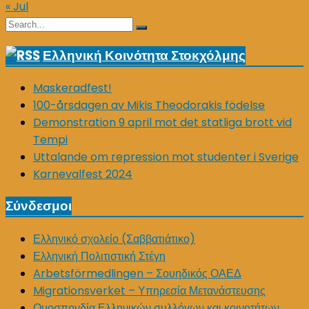
« Jul
Search
Search
for:
Ελληνική Κοινότητα Στοκχόλμης
Maskeradfest!
100-årsdagen av Mikis Theodorakis födelse
Demonstration 9 april mot det statliga brott vid
Tempi
Uttalande om repression mot studenter i Sverige
Karnevalfest 2024
Σύνδεσμοι
Ελληνικό σχολείο (Σαββατιάτικο)
Ελληνική Πολιτιστική Στέγη
Arbetsförmedlingen – Σουηδικός ΟΑΕΔ
Migrationsverket – Υπηρεσία Μετανάστευσης
Ομοσπονδία Ελληνικών συλλόγων και κοινοτήτων