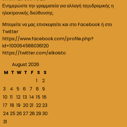
Ενημερώστε την γραμματεία για αλλαγή ταχυδρομικής η
ηλεκτρονικής διεύθυνσης.
Μπορείτε να μας επισκεφτείτε και στο Facebook ή στο
Twitter
https://www.facebook.com/profile.php?
id=100064588036120
https://twitter.com/elkoisto
August 2026
M
T
W
T
F
S
S
1
2
3
4
5
6
7
8
9
10
11
12
13
14
15
16
17
18
19
20
21
22
23
24
25
26
27
28
29
30
31