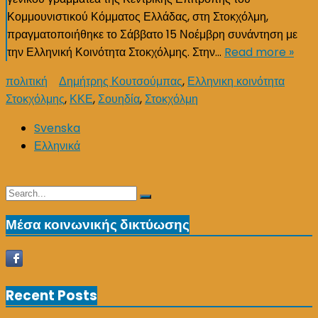
Κομμουνιστικού Κόμματος Ελλάδας, στη Στοκχόλμη,
πραγματοποιήθηκε το Σάββατο 15 Νοέμβρη συνάντηση με
την Ελληνική Κοινότητα Στοκχόλμης. Στην…
Read more »
πολιτική
Δημήτρης Κουτσούμπας
,
Ελληνικη κοινότητα
Στοκχόλμης
,
ΚΚΕ
,
Σουηδία
,
Στοκχόλμη
Svenska
Ελληνικά
Search
Search
for:
Μέσα κοινωνικής δικτύωσης
Recent Posts