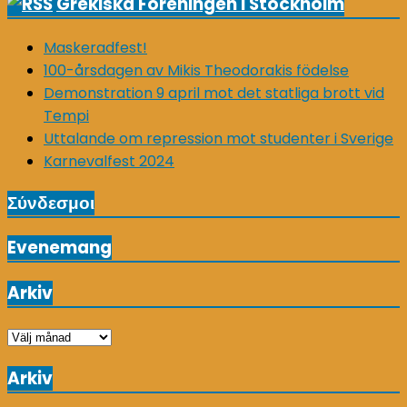
Grekiska Föreningen i Stockholm
Maskeradfest!
100-årsdagen av Mikis Theodorakis födelse
Demonstration 9 april mot det statliga brott vid
Tempi
Uttalande om repression mot studenter i Sverige
Karnevalfest 2024
Σύνδεσμοι
Evenemang
Arkiv
Arkiv
Arkiv