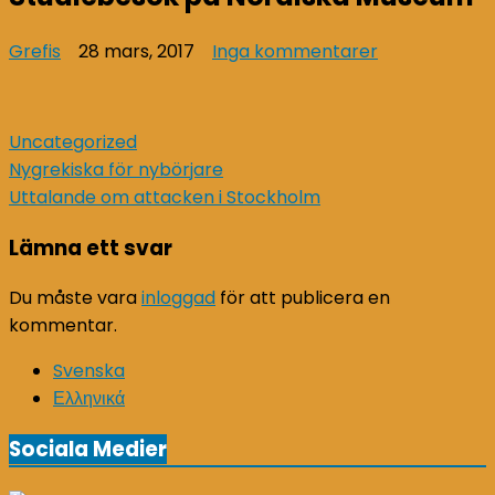
till
Grefis
28 mars, 2017
Inga kommentarer
Studiebesök
på
Nordiska
Uncategorized
Museum
Inläggsnavigering
Nygrekiska för nybörjare
Uttalande om attacken i Stockholm
Lämna ett svar
Du måste vara
inloggad
för att publicera en
kommentar.
Svenska
Ελληνικά
Sociala Medier