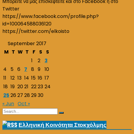
Μπορείτε να μας επισκεφτείτε και στο Facebook ή στο
Twitter
https://www.facebook.com/profile.php?
id=100064588036120
https://twitter.com/elkoisto
September 2017
M
T
W
T
F
S
S
1
2
3
4
5
6
7
8
9
10
11
12
13
14
15
16
17
18
19
20
21
22
23
24
25
26
27
28
29
30
« Jun
Oct »
Search
Search
for:
Ελληνική Κοινότητα Στοκχόλμης