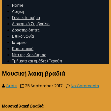
Home
Αρχική
Γυναικείο τμήμα
Διοικητικό Συμβούλιο
Δραστηριότητες
Επικοινωνία
Ιστορικό
Καταστατικό
Νέα της Κοινότητας
Τμήματα και ομάδες/Γκρούπ
Μουσική λαική βραδιά
on
Grefis
25 September 2017
No Comments
Μουσι
λαική
βραδιά
Μουσική λαική βραδιά