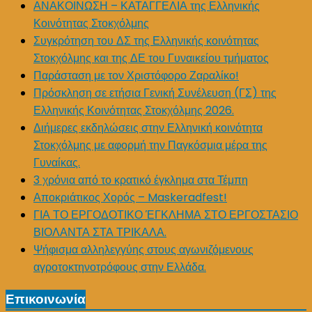
ΑΝΑΚΟΙΝΩΣΗ – ΚΑΤΑΓΓΕΛΙΑ της Ελληνικής
Κοινότητας Στοκχόλμης
Συγκρότηση του ΔΣ της Ελληνικής κοινότητας
Στοκχόλμης και της ΔΕ του Γυναικείου τμήματος
Παράσταση με τον Χριστόφορο Ζαραλίκο!
Πρόσκληση σε ετήσια Γενική Συνέλευση (ΓΣ) της
Ελληνικής Κοινότητας Στοκχόλμης 2026.
Διήμερες εκδηλώσεις στην Ελληνική κοινότητα
Στοκχόλμης με αφορμή την Παγκόσμια μέρα της
Γυναίκας.
3 χρόνια από το κρατικό έγκλημα στα Τέμπη
Αποκριάτικος Χορός – Maskeradfest!
ΓΙΑ ΤΟ ΕΡΓΟΔΟΤΙΚΟ ΈΓΚΛΗΜΑ ΣΤΟ ΕΡΓΟΣΤΑΣΙΟ
ΒΙΟΛΑΝΤΑ ΣΤΑ ΤΡΙΚΑΛΑ.
Ψήφισμα αλληλεγγύης στους αγωνιζόμενους
αγροτοκτηνοτρόφους στην Ελλάδα.
Επικοινωνία