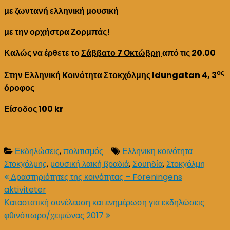
με ζωντανή ελληνική μουσική
με την ορχήστρα Ζορμπάς!
Καλώς να έρθετε το
Σάββατο 7 Οκτώβρη
από τις 20.00
ος
Στην Ελληνική Kοινότητα Στοκχόλμης
Idungatan
4, 3
όροφος
Είσοδος 100
kr
Εκδηλώσεις
,
πολιτισμός
Ελληνικη κοινότητα
Στοκχόλμης
,
μουσική λαική βραδιά
,
Σουηδία
,
Στοκχόλμη
Post
Δραστηριότητες της κοινότητας – Föreningens
aktiviteter
navigation
Καταστατική συνέλευση και ενημέρωση για εκδηλώσεις
φθινόπωρο/χειμώνας 2017