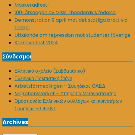
Maskeradfest!
100-årsdagen av Mikis Theodorakis födelse
Demonstration 9 april mot det statliga brott vid
Tempi
Uttalande om repression mot studenter i Sverige
Karnevalfest 2024
Σύνδεσμοι
Ελληνικό σχολείο (Σαββατιάτικο)
Ελληνική Πολιτιστική Στέγη
Arbetsförmedlingen – Σουηδικός ΟΑΕΔ
Migrationsverket – Υπηρεσία Μετανάστευσης
Ομοσπονδία Ελληνικών συλλόγων και κοινοτήτων
Σουηδίας – ΟΕΣΚΣ
Archives