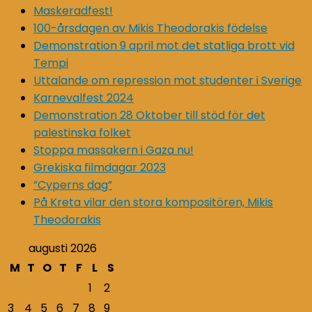
Maskeradfest!
100-årsdagen av Mikis Theodorakis födelse
Demonstration 9 april mot det statliga brott vid
Tempi
Uttalande om repression mot studenter i Sverige
Karnevalfest 2024
Demonstration 28 Oktober till stöd för det
palestinska folket
Stoppa massakern i Gaza nu!
Grekiska filmdagar 2023
”Cyperns dag”
På Kreta vilar den stora kompositören, Mikis
Theodorakis
augusti 2026
M
T
O
T
F
L
S
1
2
3
4
5
6
7
8
9