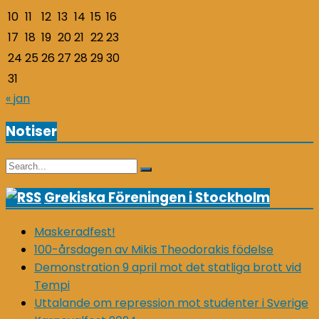
10
11
12
13
14
15
16
17
18
19
20
21
22
23
24
25
26
27
28
29
30
31
« jan
Notiser
Search
Search
for:
Grekiska Föreningen i Stockholm
Maskeradfest!
100-årsdagen av Mikis Theodorakis födelse
Demonstration 9 april mot det statliga brott vid
Tempi
Uttalande om repression mot studenter i Sverige