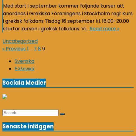
Med start i september kommer följande kurser att
anordnas i Grekiska Föreningens i Stockholm regi: Kurs
i grekisk folkdans Tisdag 16 september kl. 18.00-20.00
startar kursen i grekisk folkdans. Vi…
Read more »
Uncategorized
Sidnumrering
« Previous
1
…
7
8
9
för
Svenska
Ελληνικά
inlägg
Sociala Medier
Search
Search
for:
Senaste inläggen