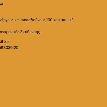
ών.
ανέργους και συνταξιούχους 100 κορ ατομική.
λεκτρονικής διεύθυνσης.
witter
588036120