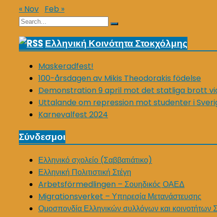
« Nov
Feb »
Search
Search
for:
Ελληνική Κοινότητα Στοκχόλμης
Maskeradfest!
100-årsdagen av Mikis Theodorakis födelse
Demonstration 9 april mot det statliga brott v
Uttalande om repression mot studenter i Sveri
Karnevalfest 2024
Σύνδεσμοι
Ελληνικό σχολείο (Σαββατιάτικο)
Ελληνική Πολιτιστική Στέγη
Arbetsförmedlingen – Σουηδικός ΟΑΕΔ
Migrationsverket – Υπηρεσία Μετανάστευσης
Ομοσπονδία Ελληνικών συλλόγων και κοινοτήτων 