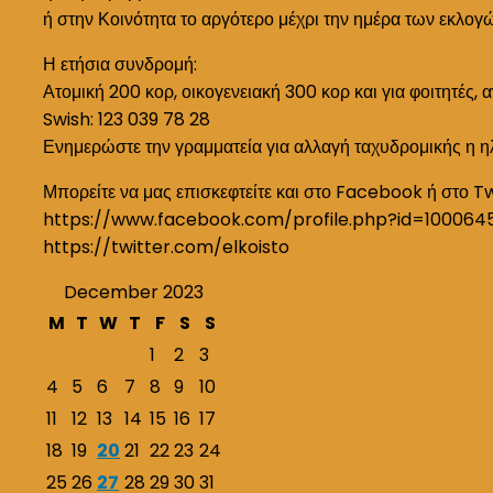
ή στην Κοινότητα το αργότερο μέχρι την ημέρα των εκλογ
Η ετήσια συνδρομή:
Ατομική 200 κορ, οικογενειακή 300 κορ και για φοιτητές, 
Swish: 123 039 78 28
Ενημερώστε την γραμματεία για αλλαγή ταχυδρομικής η η
Μπορείτε να μας επισκεφτείτε και στο Facebook ή στο T
https://www.facebook.com/profile.php?id=100064
https://twitter.com/elkoisto
December 2023
M
T
W
T
F
S
S
1
2
3
4
5
6
7
8
9
10
11
12
13
14
15
16
17
18
19
20
21
22
23
24
25
26
27
28
29
30
31