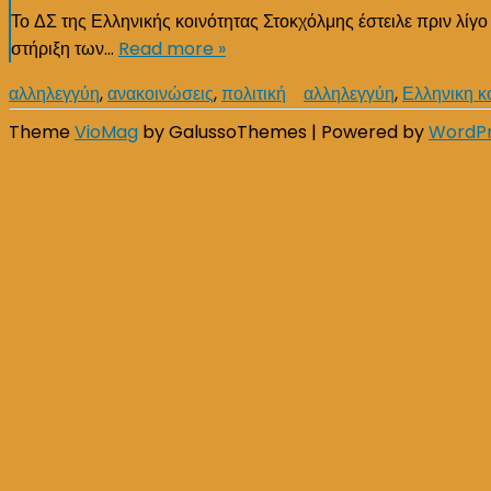
Το ΔΣ της Ελληνικής κοινότητας Στοκχόλμης έστειλε πριν λίγ
στήριξη των…
Read more »
αλληλεγγύη
,
ανακοινώσεις
,
πολιτική
αλληλεγγύη
,
Ελληνικη κ
Theme
VioMag
by GalussoThemes | Powered by
WordP