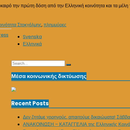
ο καιρό την πρώτη δόση από την Ελληνική κοινότητα και τα μέλη
οινότητα Στοκχόλμης
,
πλημμύρες
ress
Svenska
Ελληνικά
Search
Search
for:
Μέσα κοινωνικής δικτύωσης
Recent Posts
Δεν ζητάμε χορηγούς, απαιτούμε δικαιώματα! Σάββα
ΑΝΑΚΟΙΝΩΣΗ – ΚΑΤΑΓΓΕΛΙΑ της Ελληνικής Κοινό