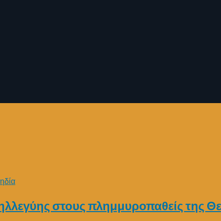
ηδία
λληλλεγύης στους πλημμυροπαθείς της Θ