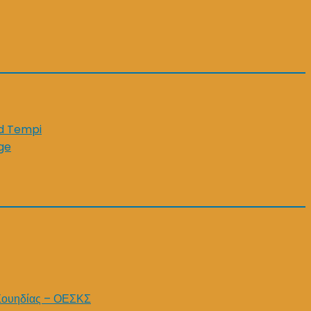
id Tempi
ge
Σουηδίας – ΟΕΣΚΣ