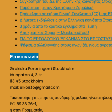
Συγκρότηση του ΔΣ της Ελληνικής κοινότητας Στοκχ
Παράσταση με τον Χριστόφορο Ζαραλίκο!
Πρόσκληση σε ετήσια Γενική Συνέλευση (ΓΣ) της Ε
Διήμερες εκδηλώσεις στην Ελληνική κοινότητα Στοκ
3 χρόνια από το κρατικό έγκλημα στα Τέμπη
Αποκριάτικος Χορός – Maskeradfest!
ΓΙΑ ΤΟ ΕΡΓΟΔΟΤΙΚΟ ΈΓΚΛΗΜΑ ΣΤΟ ΕΡΓΟΣΤΑΣΙ
Ψήφισμα αλληλεγγύης στους αγωνιζόμενους αγροτο
Επικοινωνία
Grekiska Föreningen i Stockholm
Idungatan 4, 3 tr
113 45 Stockholm
mail: elkoisto@gmail.com
Τακτοποίηση της ετήσιας συνδρομής μέλους γίνεται ηλεκτ
PG 59 38 26-1,
ή στην Γραμματεία,