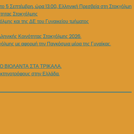
το 5 Σεπτέμβρη, ώρα 13.00, Ελληνική Πρεσβεία στη Στοκχόλμη
τητας Στοκχόλμης
όλμης και της ΔΕ του Γυναικείου τμήματος
λληνικής Κοινότητας Στοκχόλμης 2026.
χόλμης με αφορμή την Παγκόσμια μέρα της Γυναίκας.
Ο ΒΙΟΛΑΝΤΑ ΣΤΑ ΤΡΙΚΑΛΑ.
κτηνοτρόφους στην Ελλάδα.