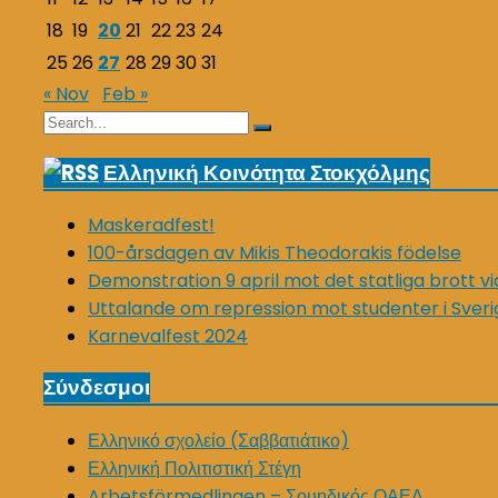
18
19
20
21
22
23
24
25
26
27
28
29
30
31
« Nov
Feb »
Search
Search
for:
Ελληνική Κοινότητα Στοκχόλμης
Maskeradfest!
100-årsdagen av Mikis Theodorakis födelse
Demonstration 9 april mot det statliga brott v
Uttalande om repression mot studenter i Sveri
Karnevalfest 2024
Σύνδεσμοι
Ελληνικό σχολείο (Σαββατιάτικο)
Ελληνική Πολιτιστική Στέγη
Arbetsförmedlingen – Σουηδικός ΟΑΕΔ