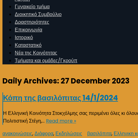
Γυναικείο τμήμα
Διοικητικό Συμβούλιο
Δραστηριότητες
Επικοινωνία
Ιστορικό
Καταστατικό
Νέα της Κοινότητας
Τμήματα και ομάδες/Γκρούπ
Daily Archives:
27 December 2023
Κόπη της βασιλόπιτας 14/1/2024
Η Ελληνική Κοινότητα Στοκχόλμης σας περιμένει όλες κι όλους
Πολιτιστική Στέγη,…
Read more »
ανακοινώσεις
,
Διάφορα
,
Εκδηλώσεις
βασιλόπιτα
,
Ελληνικη κ