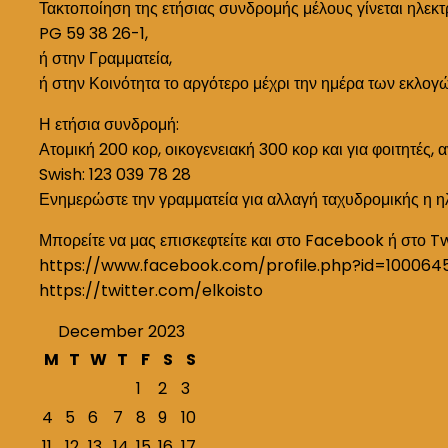
Τακτοποίηση της ετήσιας συνδρομής μέλους γίνεται ηλεκτ
PG 59 38 26-1,
ή στην Γραμματεία,
ή στην Κοινότητα το αργότερο μέχρι την ημέρα των εκλογ
Η ετήσια συνδρομή:
Ατομική 200 κορ, οικογενειακή 300 κορ και για φοιτητές, 
Swish: 123 039 78 28
Ενημερώστε την γραμματεία για αλλαγή ταχυδρομικής η η
Μπορείτε να μας επισκεφτείτε και στο Facebook ή στο T
https://www.facebook.com/profile.php?id=100064
https://twitter.com/elkoisto
December 2023
M
T
W
T
F
S
S
1
2
3
4
5
6
7
8
9
10
11
12
13
14
15
16
17