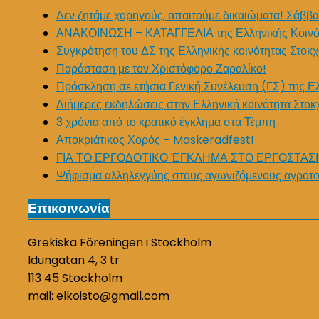
Δεν ζητάμε χορηγούς, απαιτούμε δικαιώματα! Σάββα
ΑΝΑΚΟΙΝΩΣΗ – ΚΑΤΑΓΓΕΛΙΑ της Ελληνικής Κοινό
Συγκρότηση του ΔΣ της Ελληνικής κοινότητας Στοκχ
Παράσταση με τον Χριστόφορο Ζαραλίκο!
Πρόσκληση σε ετήσια Γενική Συνέλευση (ΓΣ) της Ε
Διήμερες εκδηλώσεις στην Ελληνική κοινότητα Στοκ
3 χρόνια από το κρατικό έγκλημα στα Τέμπη
Αποκριάτικος Χορός – Maskeradfest!
ΓΙΑ ΤΟ ΕΡΓΟΔΟΤΙΚΟ ΈΓΚΛΗΜΑ ΣΤΟ ΕΡΓΟΣΤΑΣΙ
Ψήφισμα αλληλεγγύης στους αγωνιζόμενους αγροτο
Επικοινωνία
Grekiska Föreningen i Stockholm
Idungatan 4, 3 tr
113 45 Stockholm
mail: elkoisto@gmail.com