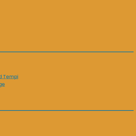
id Tempi
ge