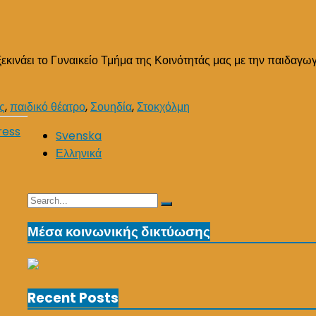
4 ξεκινάει το Γυναικείο Τμήμα της Κοινότητάς μας με την παιδ
ς
,
παιδικό θέατρο
,
Σουηδία
,
Στοκχόλμη
ress
Svenska
Ελληνικά
Search
Search
for:
Μέσα κοινωνικής δικτύωσης
Recent Posts