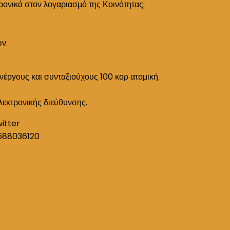
ρονικά στον λογαριασμό της Κοινότητας:
ών.
ανέργους και συνταξιούχους 100 κορ ατομική.
λεκτρονικής διεύθυνσης.
witter
588036120