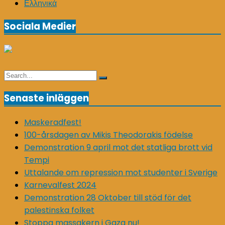
Ελληνικά
inlägg
Sociala Medier
Search
Search
for:
Senaste inläggen
Maskeradfest!
100-årsdagen av Mikis Theodorakis födelse
Demonstration 9 april mot det statliga brott vid
Tempi
Uttalande om repression mot studenter i Sverige
Karnevalfest 2024
Demonstration 28 Oktober till stöd för det
palestinska folket
Stoppa massakern i Gaza nu!