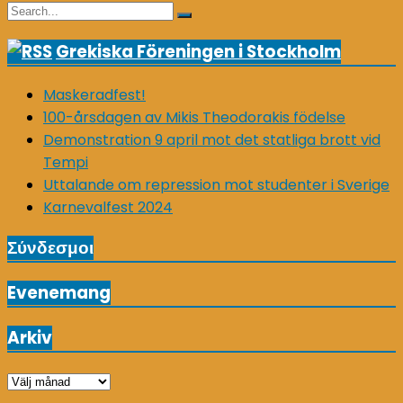
Search
Search
for:
Grekiska Föreningen i Stockholm
Maskeradfest!
100-årsdagen av Mikis Theodorakis födelse
Demonstration 9 april mot det statliga brott vid
Tempi
Uttalande om repression mot studenter i Sverige
Karnevalfest 2024
Σύνδεσμοι
Evenemang
Arkiv
Arkiv