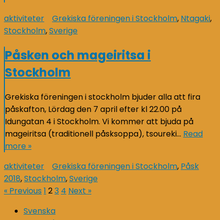
aktiviteter
Grekiska föreningen i Stockholm
,
Ntagaki
,
Stockholm
,
Sverige
Påsken och mageiritsa i
Stockholm
Grekiska föreningen i stockholm bjuder alla att fira
påskafton, Lördag den 7 april efter kl 22.00 på
Idungatan 4 i Stockholm. Vi kommer att bjuda på
mageiritsa (traditionell påsksoppa), tsoureki…
Read
more »
aktiviteter
Grekiska föreningen i Stockholm
,
Påsk
2018
,
Stockholm
,
Sverige
Sidnumrering
« Previous
1
2
3
4
Next »
för
Svenska